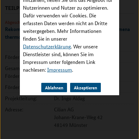
Nutzerinnen und Nutzer zu optimieren.
TEILPROJEKTE
Dafür verwenden wir Cookies. Die
Abgeschlossen
erfassten Daten werden nicht an Dritte
Rekombinante Pankreas-Ersatzenzyme aus Tetrahymena
weitergegeben. Mehr Informationen
thermophila
finden Sie in unserer
Datenschutzerklärung
. Wer unsere
Dienstleister sind, können Sie im
Förderkennzeichen:
16LW0352K
Impressum unter folgendem Link
Gesamte
1.861.991 EUR
nachlesen:
Impressum
.
Fördersumme:
Förderzeitraum:
2023 - 2025
Ablehnen
Akzeptieren
Projektleitung:
Dr. Ingo Aldag
Adresse:
Cilian AG
Johann-Krane-Weg 42
48149 Münster