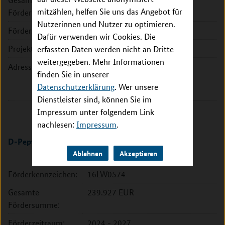
mitzählen, helfen Sie uns das Angebot für
Fördersumme:
Nutzerinnen und Nutzer zu optimieren.
Förderzeitraum:
2024 - 2027
Dafür verwenden wir Cookies. Die
Projektleitung:
Dr. Antje Willuweit
erfassten Daten werden nicht an Dritte
weitergegeben. Mehr Informationen
Adresse:
Priavoid GmbH
finden Sie in unserer
Merowinger Platz 1A
Datenschutzerklärung
. Wer unsere
40225 Düsseldorf
Dienstleister sind, können Sie im
Impressum unter folgendem Link
nachlesen:
Impressum
.
D-Peptide bei Morbus Parkinson
Ablehnen
Akzeptieren
Förderkennzeichen:
16LW0574
Gesamte
239.927 EUR
Fördersumme:
Förderzeitraum:
2024 - 2027