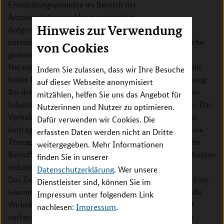
Entwicklungsprojekte im Bereich der
Arzneimittelentwicklung unterstützt.
Hinweis zur Verwendung
Aufgrund der Tatsache, dass nicht übertragbare
entzündliche Hauterkrankungen (ncISD) eine erhebliche
von Cookies
globale Krankheitslast verursachen und eine große
Herausforderung für die Medizin darstellen, besteht ein
Indem Sie zulassen, dass wir Ihre Besuche
hoher Bedarf an innovativer biomedizinischer Forschung.
auf dieser Webseite anonymisiert
Bei den ncISD kommt es zu massiven Einbußen bei der
mitzählen, helfen Sie uns das Angebot für
Lebensqualität sowie zu hohen ökonomischen Kosten. Das
Nutzerinnen und Nutzer zu optimieren.
Vorhaben PatternX der Dermagnostix GmbH soll dazu
Dafür verwenden wir Cookies. Die
beitragen, präzisere Diagnosen sowie neue und effektive
erfassten Daten werden nicht an Dritte
Therapien zu entwickeln, welche die Lebensqualität der
weitergegeben. Mehr Informationen
Betroffenen verbessern und die sozioökonomischen Kosten
finden Sie in unserer
reduzieren.
Datenschutzerklärung
. Wer unsere
Das Ziel des Vorhabens ist die Entwicklung eines Machine-
Dienstleister sind, können Sie im
Learning-basierten Biomarker-Panels für ncISD, um die
Impressum unter folgendem Link
Wirksamkeit von Wirkstoffen für verschiedene ncISD
nachlesen:
Impressum
.
vorherzusagen. Das Panel wird auf einer proprietären