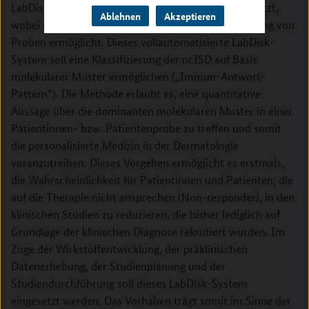
LabDisk-Plattform der Dermagnostix GmbH aufgesetzt,
Ablehnen
Akzeptieren
wobei die Plattform eine automatisierte Prozessierung von
Proben ermöglicht. Dieses vollautomatisierte LabDisk-
System soll eine Klassifizierung der ncISD auf Basis
molekularer Muster ermöglichen („Immun-Antwort-
Pattern“). Die Methode erlaubt es, eine quantitative
Aussage über die dominanten molekularen Muster in einer
Patientinnen- bzw. Patientenprobe zu treffen und somit
die personalisierte Medizin in der Dermatologie
voranzutreiben. Dieses Vorgehen ermöglicht es erstmals,
die Wahrscheinlichkeit für Patientinnen und Patienten, die
auf die Therapie nicht ansprechen (Non-responder), in den
klinischen Studien zu reduzieren, die bisher lediglich auf
Grundlage der klinischen Diagnose rekrutiert wurden. Im
Zuge der Wirkstoffentwicklung, der präklinischen
Datenerhebung, der Studienplanung und der
Studiendurchführung soll dieses LabDisk-System
eingesetzt werden. Das Vorhaben trägt somit im Sinne der