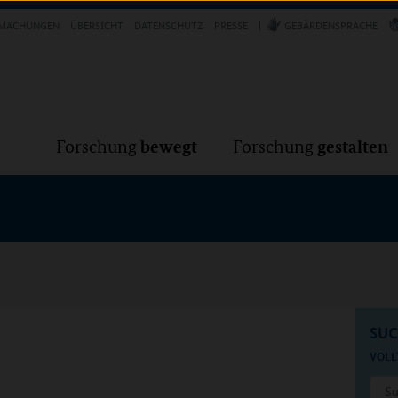
Forschung
Forschung
bewegt
g
MACHUNGEN
ÜBERSICHT
DATENSCHUTZ
PRESSE
GEBÄRDENSPRACHE
bewegt
gestalten
Forschung
Forschung
SU
VOLL
Suchb