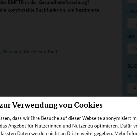
te des BMFTR in der Gesundheitsforschung?
e die komfortable Suchfunktion, um bestimmte
FÖRD
Förd
ORT
Ort
t, Reproduktive Gesundheit
SUC
THEM
ART 
 zur Verwendung von Cookies
ssen, dass wir Ihre Besuche auf dieser Webseite anonymisiert m
 das Angebot für Nutzerinnen und Nutzer zu optimieren. Dafür 
ZEIT
rfassten Daten werden nicht an Dritte weitergegeben. Mehr Inf