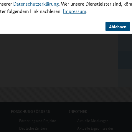
unserer
Datenschutzerklärung
. Wer unsere Dienstleister sind, kö
er folgendem Link nachlesen:
Impressum
.
Ablehnen
FORSCHUNG
FÖRDERN
INFOTHEK
Förderung und Projekte
Aktuelle Meldungen
Deutsche Zentren
Aktuelle Ergebnisse der