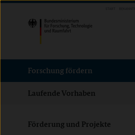
Direkt
Direkt
Direkt
START
BEKANNT
zum
zum
zur
FORSCHUNG FÖRDERN
Inhalt
Hauptmenu
Suche
(Eingabetaste)
(Eingabetaste)
(Eingabetaste)
Forschung fördern
Laufende Vorhaben
Förderung und Projekte