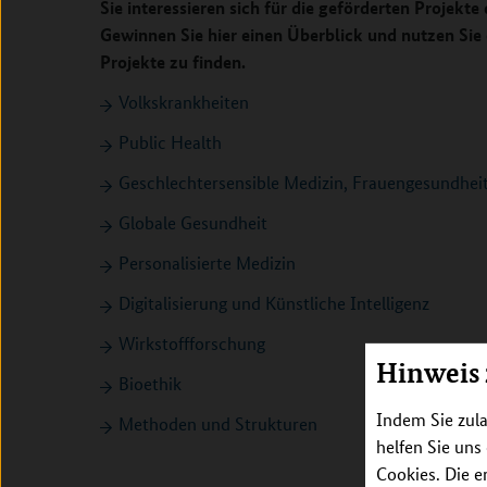
Sie interessieren sich für die geförderten Projek
Gewinnen Sie hier einen Überblick und nutzen Si
Projekte zu finden.
Volkskrankheiten
Public Health
Geschlechtersensible Medizin, Frauengesundhei
Globale Gesundheit
Personalisierte Medizin
Digitalisierung und Künstliche Intelligenz
Wirkstoffforschung
Hinweis
Bioethik
Indem Sie zula
Methoden und Strukturen
helfen Sie uns
Cookies. Die e