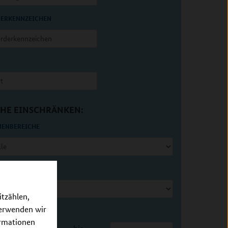
ERKENNZEICHEN
erkennzeichen
HE EINSCHRÄNKEN:
ENBEREICHE
DES PROJEKTES
itzählen,
verwenden wir
RAUM
ormationen