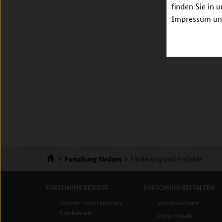
finden Sie in 
Impressum unt
Forschung
fördern
Förderung und Projekte
Startseite
FORSCHUNG
BEWEGT
FORSCHUNG
GESTALTEN
Transfer: Vom Labor ans
Volkskrankheiten
Krankenbett
Public Health