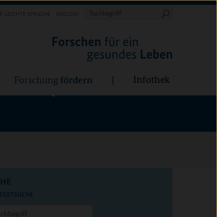
Forschung
Infothek
estalten
fördern
Suchbegriff
LEICHTE SPRACHE
ENGLISH
Suche
starten
fördern
Infothek
Forschung
CHE
TEXTSUCHE
egriff