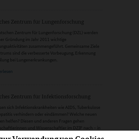
ches Zentrum für Lungenforschung
tschen Zentrum für Lungenforschung (DZL) werden
iner Gründung im Jahr 2011 wichtige
ungsaktivitäten zusammengeführt. Gemeinsame Ziele
trums sind die verbesserte Vorbeugung, Erkennung
lung bei Lungenerkrankungen.
erlesen
ches Zentrum für Infektionsforschung
sen sich Infektionskrankheiten wie AIDS, Tuberkulose
epatitis verhindern oder eindämmen? Welche neuen
en helfen? Diesen und anderen Fragen gehen
chaftlerinnen und Wissenschaftler im DZIF nach – in
ichtungen an sieben Standorten.