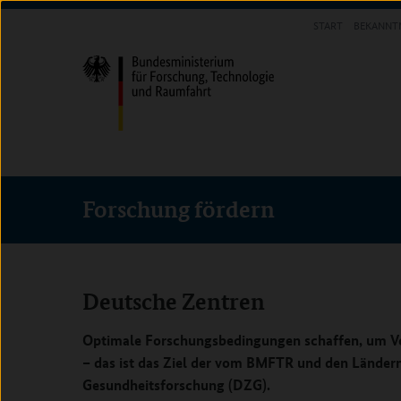
Direkt
Direkt
Direkt
START
BEKANNT
zum
zum
zur
FORSCHUNG FÖRDERN
Inhalt
Hauptmenu
Suche
(Eingabetaste)
(Eingabetaste)
(Eingabetaste)
Forschung
fördern
Deutsche Zentren
Optimale Forschungsbedingungen schaffen, um V
– das ist das Ziel der vom BMFTR und den Länder
Gesundheitsforschung (DZG).