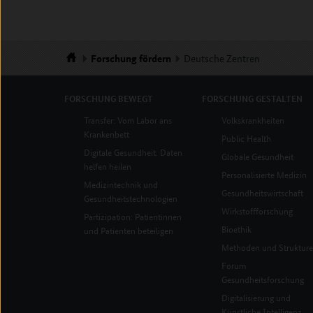
Forschung
fördern
Deutsche Zentren
Startseite
FORSCHUNG
BEWEGT
FORSCHUNG
GESTALTEN
Transfer: Vom Labor ans
Volkskrankheiten
Krankenbett
Public Health
Digitale Gesundheit: Daten
Globale Gesundheit
helfen heilen
Personalisierte Medizin
Medizintechnik und
Gesundheitswirtschaft
Gesundheitstechnologien
Wirkstoffforschung
Partizipation: Patientinnen
Bioethik
und Patienten beteiligen
Methoden und Struktur
Forum
Gesundheitsforschung
Digitalisierung und
Künstliche Intelligenz