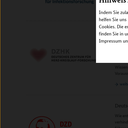
Hinweis
weit
Indem Sie zula
helfen Sie uns
Cookies. Die e
Das D
finden Sie in 
Forsc
Impressum unt
Herz-Kr
Zusamm
Zentrum
Wissens
Vorauss
weit
Deuts
Wie ent
verhind