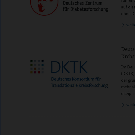
führend
auf die
ohne Di
weit
Deuts
Krebs
Im Deut
(DKTK) 
der gru
mehr al
diszipl
weit