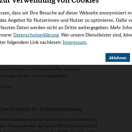
 zur Verwendung von Cookies
erlesen
ssen, dass wir Ihre Besuche auf dieser Webseite anonymisiert m
 das Angebot für Nutzerinnen und Nutzer zu optimieren. Dafür 
rfassten Daten werden nicht an Dritte weitergegeben. Mehr Inf
eutsche Zentrum für Herz-Kreislauf-
unserer
Datenschutzerklärung
. Wer unsere Dienstleister sind, kö
hung
er folgendem Link nachlesen:
Impressum
.
eislauf-Forschung braucht interdisziplinäre
enarbeit und groß angelegte Studien. Im Deutschen
Ablehnen
 für Herz-Kreislauf-Forschung finden
chaftlerinnen und Wissenschaftler optimale
etzungen für ihre Forschungsprojekte.
erlesen
ches Zentrum für Diabetesforschung
steht Diabetes mellitus? Wie kann man die Erkrankung
ern, therapieren oder gar heilen? Im DZD bündeln fünf