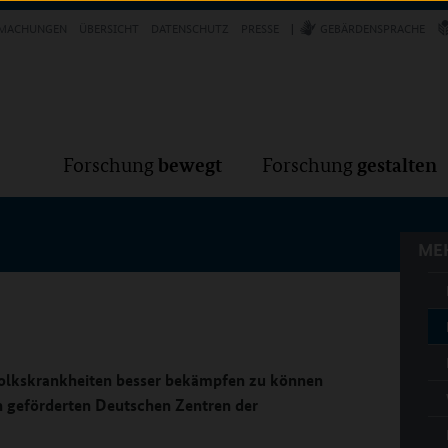
Forschung
Forschung
bewegt
g
MACHUNGEN
ÜBERSICHT
DATENSCHUTZ
PRESSE
GEBÄRDENSPRACHE
MEH
bewegt
gestalten
Forschung
Forschung
MEH
olkskrankheiten besser bekämpfen zu können
n geförderten Deutschen Zentren der