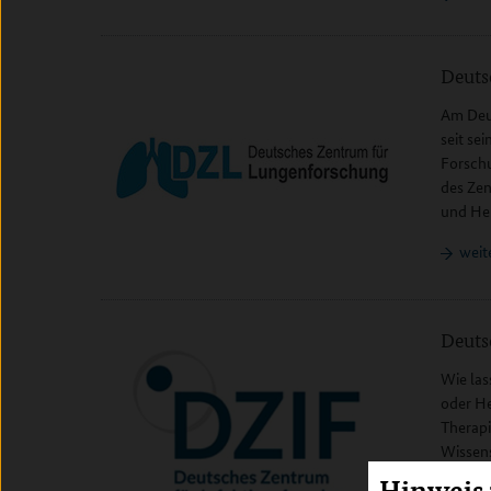
Deuts
Am Deu
seit se
Forsch
des Zen
und Hei
weit
Deuts
Wie las
oder H
Therapi
Wissens
35 Einr