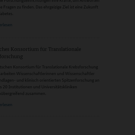
e Forschungseinrichtungen ihre Kräfte, um Antworten
se Fragen zu finden. Das ehrgeizige Ziel ist eine Zukunft
abetes.
erlesen
ches Konsortium für Translationale
forschung
schen Konsortium für Translationale Krebsforschung
arbeiten Wissenschaftlerinnen und Wissenschaftler
ndlagen- und klinisch orientierten Spitzenforschung an
s 20 Institutionen und Universitätskliniken
inübergreifend zusammen.
erlesen