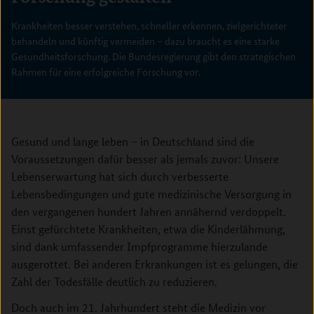
Krankheiten besser verstehen, schneller erkennen, zielgerichteter
behandeln und künftig vermeiden – dazu braucht es eine starke
Gesundheitsforschung. Die Bundesregierung gibt den strategischen
Rahmen für eine erfolgreiche Forschung vor.
Forschung
Krankheiten
Gesund und lange leben – in Deutschland sind die
besser
Voraussetzungen dafür besser als jemals zuvor: Unsere
gestalten
verstehen,
Lebenserwartung hat sich durch verbesserte
schneller
Lebensbedingungen und gute medizinische Versorgung in
erkennen,
den vergangenen hundert Jahren annähernd verdoppelt.
zielgerichteter
Einst gefürchtete Krankheiten, etwa die Kinderlähmung,
behandeln
sind dank umfassender Impfprogramme hierzulande
und
ausgerottet. Bei anderen Erkrankungen ist es gelungen, die
künftig
Zahl der Todesfälle deutlich zu reduzieren.
vermeiden
Doch auch im 21. Jahrhundert steht die Medizin vor