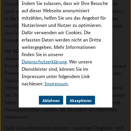
Indem Sie zulassen, dass wir Ihre Besuche
Forschungsidee bis zum anwendungsreifen Produkt oft
auf dieser Webseite anonymisiert
noch sehr lange. Die Bundesregierung will diesen Prozess –
mitzählen, helfen Sie uns das Angebot für
in der Fachwelt „Translation“ genannt – verkürzen. Eine
Nutzerinnen und Nutzer zu optimieren.
wichtige Voraussetzung dafür ist das gute Zusammenspiel
Dafür verwenden wir Cookies. Die
von Forschung und Praxis sowie der regulatorischen
erfassten Daten werden nicht an Dritte
Entscheidungsträger.
weitergegeben. Mehr Informationen
Mit Blick darauf führt das Rahmenprogramm alle an
finden Sie in unserer
diesem Prozess beteiligten Akteure enger zusammen:
Datenschutzerklärung
. Wer unsere
Forschende und medizinische Fachkräfte, Patientinnen und
Dienstleister sind, können Sie im
Patienten – aber auch Expertinnen und Experten aus den
Impressum unter folgendem Link
Zulassungsbehörden, den Krankenkassen und der
nachlesen:
Impressum
.
Wirtschaft. Dieses Miteinander soll bestehende Hürden in
der Translation abbauen und dafür sorgen, dass innovative
Ablehnen
Akzeptieren
Ideen schneller zu sicheren Präventions-, Diagnose- und
Therapieansätzen werden, die das Leben der Menschen
verbessern.
Viele Gesundheitsinnovationen – neuartige Diagnose- und