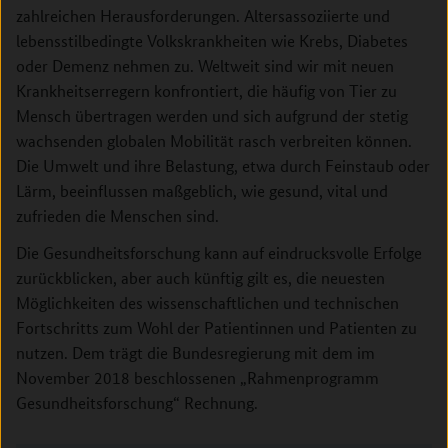
–
zahlreichen Herausforderungen. Altersassoziierte und
dazu
lebensstilbedingte Volkskrankheiten wie Krebs, Diabetes
braucht
oder Demenz nehmen zu. Weltweit sind wir mit neuen
es
Krankheitserregern konfrontiert, die häufig von Tier zu
eine
Mensch übertragen werden und sich aufgrund der stetig
starke
wachsenden globalen Mobilität rasch verbreiten können.
Gesundheitsforschung.
Die Umwelt und ihre Belastung, etwa durch Feinstaub oder
Die
Lärm, beeinflussen maßgeblich, wie gesund, vital und
Bundesregierung
zufrieden die Menschen sind.
gibt
den
Die Gesundheitsforschung kann auf eindrucksvolle Erfolge
strategischen
zurückblicken, aber auch künftig gilt es, die neuesten
Rahmen
Möglichkeiten des wissenschaftlichen und technischen
für
Fortschritts zum Wohl der Patientinnen und Patienten zu
eine
nutzen. Dem trägt die Bundesregierung mit dem im
erfolgreiche
November 2018 beschlossenen „Rahmenprogramm
Forschung
Gesundheitsforschung“ Rechnung.
vor.