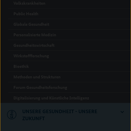
Volkskrankheiten
Public Health
Globale Gesundheit
Personalisierte Medizin
Gesundheitswirtschaft
Wirkstoffforschung
Bioethik
Methoden und Strukturen
Forum Gesundheitsforschung
Digitalisierung und Künstliche Intelligenz
UNSERE GESUNDHEIT - UNSERE
ZUKUNFT