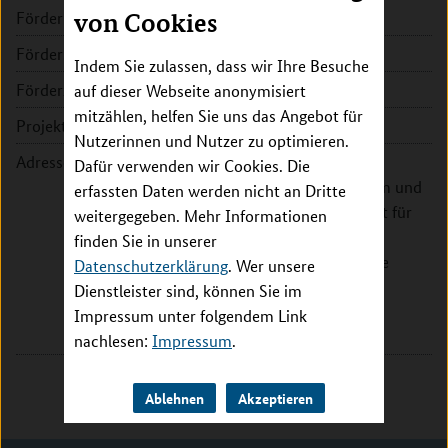
Förderkennzeichen:
von Cookies
16LW0344
Fördersumme:
216.757 EUR
Indem Sie zulassen, dass wir Ihre Besuche
Förderzeitraum:
2023 - 2026
auf dieser Webseite anonymisiert
mitzählen, helfen Sie uns das Angebot für
Projektleitung:
Prof. Dr. Peter Loskill
Nutzerinnen und Nutzer zu optimieren.
Adresse:
Eberhard-Karls-Universität
Dafür verwenden wir Cookies. Die
Tübingen, Universitätsklinikum und
erfassten Daten werden nicht an Dritte
Medizinische Fakultät, Institut für
weitergegeben. Mehr Informationen
Biomedical Engineering (IBE),
finden Sie in unserer
Abteilung Mikrophysiologische
Datenschutzerklärung
. Wer unsere
Systeme
Dienstleister sind, können Sie im
Österbergstr. 3
Impressum unter folgendem Link
72074 Tübingen
nachlesen:
Impressum
.
Ablehnen
Akzeptieren