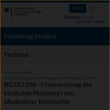
Direkt
Direkt
Direkt
MENU
zum
zum
zur
Inhalt
Hauptmenu
Suche
(Eingabetaste)
(Eingabetaste)
(Eingabetaste)
Forschung fördern
Verbund
Globale Gesundheit
E-Rare / European Joint Programme on Rare Diseases (EJP RD)
HEART DM - Untersuchung des
kardialen Phänotyps von
Muskulärer Dystrophie