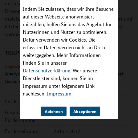
untersuchen. Dazu sollen Zell- und Tiermodelle, wie
Indem Sie zulassen, dass wir Ihre Besuche
Drosophila- oder Mausmodelle, entwickelt, die
auf dieser Webseite anonymisiert
molekularen Entstehungsmechanismen charakterisiert und
mitzählen, helfen Sie uns das Angebot für
letztlich Ansatzpunkte für mögliche Therapien definiert
Nutzerinnen und Nutzer zu optimieren.
werden.
Dafür verwenden wir Cookies. Die
erfassten Daten werden nicht an Dritte
TEILPROJEKTE
weitergegeben. Mehr Informationen
finden Sie in unserer
Abgeschlossen
Datenschutzerklärung
. Wer unsere
Analyse des kardialen Phänotyps mit Engineered heart
Dienstleister sind, können Sie im
tissue von patienten-spezifischen iPS-Zellen
Impressum unter folgendem Link
nachlesen:
Impressum
.
Förderkennzeichen:
01GM1305
Ablehnen
Akzeptieren
Gesamte
323.272 EUR
Fördersumme:
Förderzeitraum:
2013 - 2017