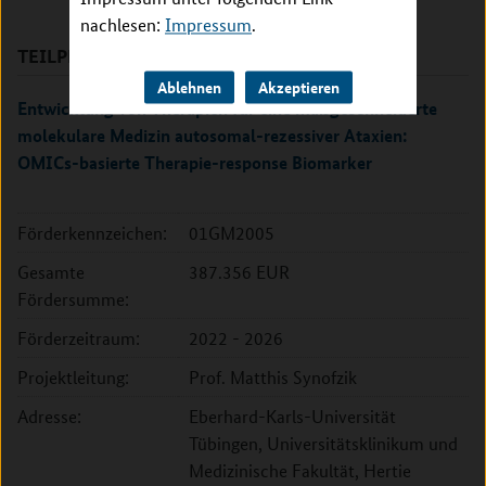
nachlesen:
Impressum
.
TEILPROJEKTE
Ablehnen
Akzeptieren
Entwicklung von Therapien für eine maßgeschneiderte
molekulare Medizin autosomal-rezessiver Ataxien:
OMICs-basierte Therapie-response Biomarker
Förderkennzeichen:
01GM2005
Gesamte
387.356 EUR
Fördersumme:
Förderzeitraum:
2022 - 2026
Projektleitung:
Prof. Matthis Synofzik
Adresse:
Eberhard-Karls-Universität
Tübingen, Universitätsklinikum und
Medizinische Fakultät, Hertie