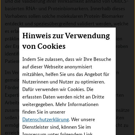
und die Validierung ihrer Wirksamkeit anhand von OMICS-
basierten RNA- und Proteinbiomarkern. Innerhalb dieses
Vorhabens sollen solche molekularen Protein-Biomarker
entdeckt und speziesübergreifend validiert werden, welche
es erlauben, die Wirksamkeit neuer Therapien im
Hinweis zur Verwendung
präklinischen Setting zu überprüfen. Um die Translation
von Cookies
der Ergebnisse zu beschleunigen, sollen die in Mausproben
identifizierten Biomarker-Kandidaten direkt auf
Indem Sie zulassen, dass wir Ihre Besuche
Patientenproben übertragen werden.
auf dieser Webseite anonymisiert
Im Verbund forschen Arbeitsgruppen aus vier Ländern
mitzählen, helfen Sie uns das Angebot für
gemeinsam an der Lösung dieser Fragen. Mit der
Nutzerinnen und Nutzer zu optimieren.
Fördermaßnahme wird das Ziel verfolgt, ergänzende
Dafür verwenden wir Cookies. Die
Expertisen und Ressourcen von einschlägig qualifizierten
erfassten Daten werden nicht an Dritte
Arbeitsgruppen aus den teilnehmenden Ländern
weitergegeben. Mehr Informationen
zusammenzuführen. Durch kooperative Forschungsansätze
finden Sie in unserer
sollen Fortschritte bei der Therapie seltener Krankheiten
Datenschutzerklärung
. Wer unsere
ermöglicht werden, die allein auf nationaler Ebene nicht zu
Dienstleister sind, können Sie im
erreichen wären.
Impressum unter folgendem Link