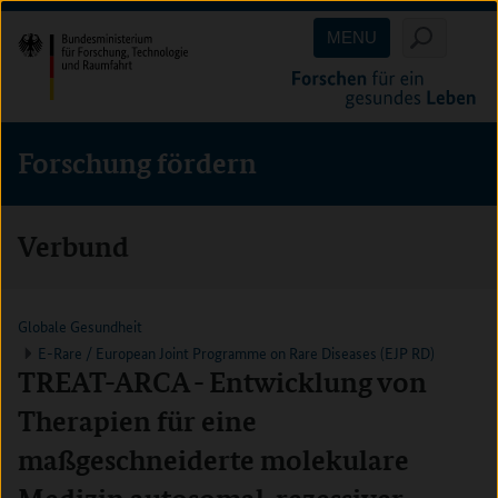
Direkt
Direkt
Direkt
MENU
zum
zum
zur
Inhalt
Hauptmenu
Suche
(Eingabetaste)
(Eingabetaste)
(Eingabetaste)
Forschung fördern
Verbund
Globale Gesundheit
E-Rare / European Joint Programme on Rare Diseases (EJP RD)
TREAT-ARCA - Entwicklung von
Therapien für eine
maßgeschneiderte molekulare