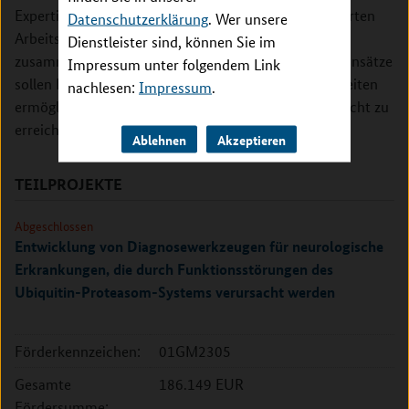
Expertisen und Ressourcen von einschlägig qualifizierten
Datenschutzerklärung
. Wer unsere
Arbeitsgruppen aus den teilnehmenden Ländern
Dienstleister sind, können Sie im
zusammenzuführen. Durch kooperative Forschungsansätze
Impressum unter folgendem Link
sollen Fortschritte bei der Diagnose seltener Krankheiten
nachlesen:
Impressum
.
ermöglicht werden, die allein auf nationaler Ebene nicht zu
erreichen wären.
Ablehnen
Akzeptieren
TEILPROJEKTE
Abgeschlossen
Entwicklung von Diagnosewerkzeugen für neurologische
Erkrankungen, die durch Funktionsstörungen des
Ubiquitin-Proteasom-Systems verursacht werden
Förderkennzeichen:
01GM2305
Gesamte
186.149 EUR
Fördersumme: