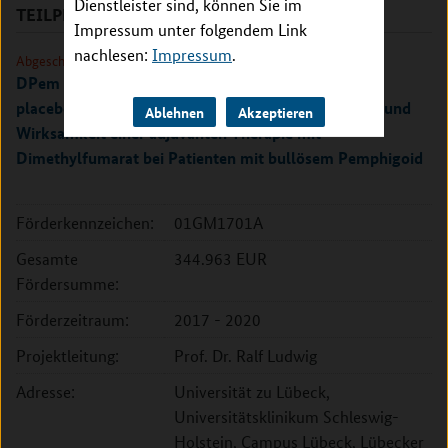
Dienstleister sind, können Sie im
TEILPROJEKTE
Impressum unter folgendem Link
nachlesen:
Impressum
.
Abgeschlossen
DPem - eine randomisierte, doppelblinde,
placebokontrollierte klinische Studie zur Sicherheit und
Ablehnen
Akzeptieren
Wirksamkeit einer adjuvanten Therapie mit
Dimethylfumarat bei Patienten mit bullösem Pemphigoid
Förderkennzeichen:
01GM1701A
Gesamte
344.963 EUR
Fördersumme:
Förderzeitraum:
2017 - 2020
Projektleitung:
Prof. Dr. Ralf Ludwig
Adresse:
Universität zu Lübeck,
Universitätsklinikum Schleswig-
Holstein, Campus Lübeck, Lübecker