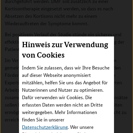
durchgeführt werden. DMF soll zusätzlich zu einer
Kortisontherapie eingesetzt werden, so dass es nach
Absetzen des Kortisons nicht mehr zu einem
Wiederauftreten der Symptome kommt.
Bei positivem Verlauf der Studie stünde ein sicheres und
effektives Medikament zur längerfristigen Behandlung der
Hinweis zur Verwendung
Patientinnen und Patienten zur Verfügung.
von Cookies
Im Verbund arbeiten Arbeitsgruppen aus vier Ländern
gemeinsam an der Lösung der Forschungsfrage. Mit den
Indem Sie zulassen, dass wir Ihre Besuche
Fördermaßnahmen wird das Ziel verfolgt, ergänzende
auf dieser Webseite anonymisiert
Expertisen und Ressourcen von einschlägig qualifizierten
mitzählen, helfen Sie uns das Angebot für
Arbeitsgruppen aus den teilnehmenden Ländern
Nutzerinnen und Nutzer zu optimieren.
zusammenzuführen. Durch kooperative Forschungsansätze
Dafür verwenden wir Cookies. Die
sollen Fortschritte bei der Therapie seltener Krankheiten
erfassten Daten werden nicht an Dritte
ermöglicht werden, die allein auf nationaler Ebene nicht zu
weitergegeben. Mehr Informationen
erreichen wären.
finden Sie in unserer
Datenschutzerklärung
. Wer unsere