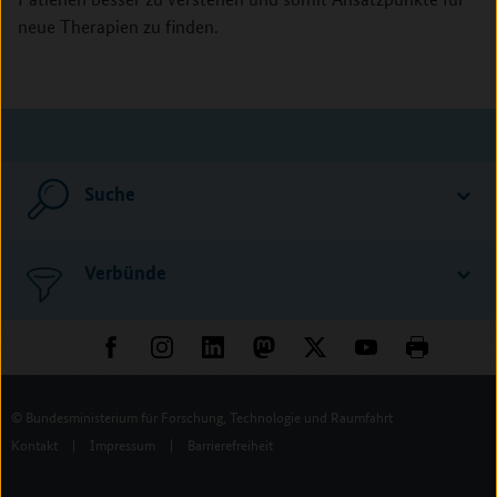
neue Therapien zu finden.
Suche
Verbünde
© Bundesministerium für Forschung, Technologie und Raumfahrt
Kontakt
|
Impressum
|
Barrierefreiheit