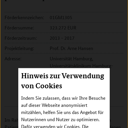
Förderkennzeichen:
01GM1305
Fördersumme:
323.272 EUR
Förderzeitraum:
2013 - 2017
Projektleitung:
Prof. Dr. Arne Hansen
Adresse:
Universität Hamburg,
Universitätsklinikum Hamburg-
Eppendorf, Institut für
Hinweis zur Verwendung
Experimentelle und Klinische
von Cookies
Pharmakologie
Martinistr. 52
Indem Sie zulassen, dass wir Ihre Besuche
20251 Hamburg
auf dieser Webseite anonymisiert
mitzählen, helfen Sie uns das Angebot für
Nutzerinnen und Nutzer zu optimieren.
Im Rahmen dieses Vorhabens werden Hautzellen von
Dafür verwenden wir Cookies. Die
Patienten mit myotoner Dystrophie und nicht betroffenen