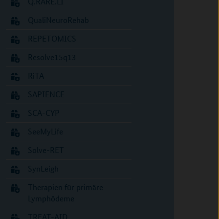
Q.RARE.LI
QualiNeuroRehab
REPETOMICS
Resolve15q13
RiTA
SAPIENCE
SCA-CYP
SeeMyLife
Solve-RET
SynLeigh
Therapien für primäre
Lymphödeme
TREAT-AID