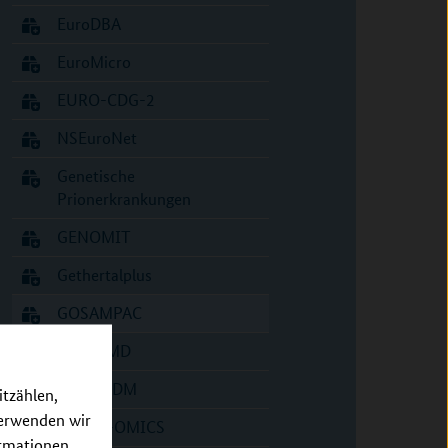
EuroDBA
EuroMicro
EURO-CDG-2
NSEuroNet
Genetische
Prionerkrankungen
GENOMIT
Gethertalplus
GOSAMPAC
GrowDMD
HEART DM
itzählen,
verwenden wir
HETER-OMICS
ormationen