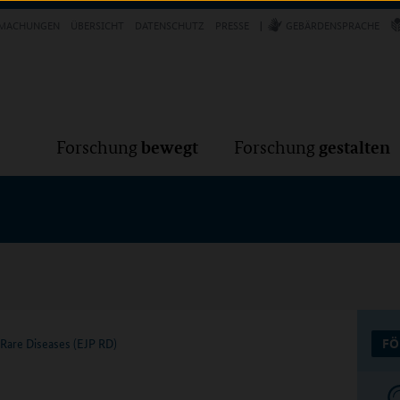
Forschung
Forschung
bewegt
g
MACHUNGEN
ÜBERSICHT
DATENSCHUTZ
PRESSE
GEBÄRDENSPRACHE
VER
bewegt
gestalten
Forschung
Forschung
Rare Diseases (EJP RD)
FÖ