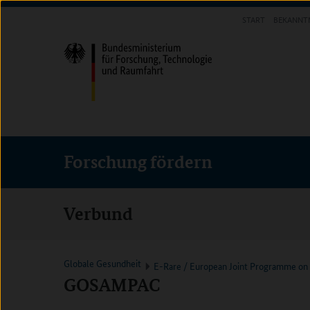
Direkt
Direkt
Direkt
START
BEKANNT
zum
zum
zur
FORSCHUNG FÖRDERN
Inhalt
Hauptmenu
Suche
(Eingabetaste)
(Eingabetaste)
(Eingabetaste)
Forschung fördern
Verbund
Globale Gesundheit
E-Rare / European Joint Programme on 
GOSAMPAC