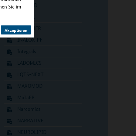
Hipbi-RD
nnen Sie im
IIH-ECC
IMAGINER
Akzeptieren
INALOX-PF
Integrals
LADOMICS
LQTS-NEXT
MAXOMOD
MuTaEB
Narcomics
NARRATIVE
NEUROLIPID