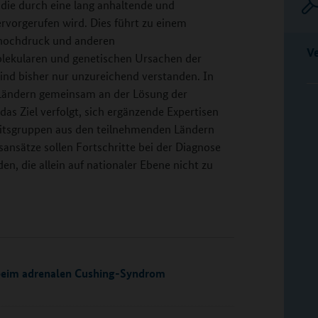
die durch eine lang anhaltende und
rvorgerufen wird. Dies führt zu einem
thochdruck und anderen
V
olekularen und genetischen Ursachen der
ind bisher nur unzureichend verstanden. In
 Ländern gemeinsam an der Lösung der
s Ziel verfolgt, sich ergänzende Expertisen
beitsgruppen aus den teilnehmenden Ländern
sätze sollen Fortschritte bei der Diagnose
n, die allein auf nationaler Ebene nicht zu
eim adrenalen Cushing-Syndrom