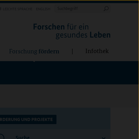
Forschung
Infothek
estalten
fördern
Suchbegriff
LEICHTE SPRACHE
ENGLISH
Suche
starten
BÜNDE:
fördern
Infothek
Forschung
RDERUNG UND PROJEKTE
Suche