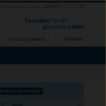
Forschung
Infothek
estalten
fördern
Suchbegriff
LEICHTE SPRACHE
ENGLISH
Suche
starten
fördern
Infothek
Forschung
RDERUNG UND PROJEKTE
Suche