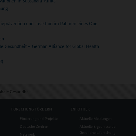
ationen in Subsahara-Afrika
hung
eprävention und -reaktion im Rahmen eines One-
en
le Gesundheit – German Alliance for Global Health
R)
obale Gesundheit
FORSCHUNG
FÖRDERN
INFOTHEK
Förderung und Projekte
Aktuelle Meldungen
Deutsche Zentren
Aktuelle Ergebnisse der
Gesundheitsforschung
Netzwerk