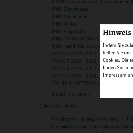
E-RARE / European Joint Programme on Ra
JPND Disturbances
JPND Interventions
JPND Omics
Hinweis
JPND Progression
JPND TECHNOLOGIES
Indem Sie zula
JPND Health and Social Care Late Stages
helfen Sie uns
JPI AMR 2022 - 2025
Cookies. Die e
JPI AMR 2023 - 2026
finden Sie in 
JPI AMR 2024 - 2027
Impressum unt
JPI AMR 2025 - 2028
JPI HDHL NUTRIMMUNE
JPI HDHL STAMIFY
Globale Gesundheit
Produktentwicklungspartnerschaften – Pr
Europäisch-afrikanische Kooperation Glob