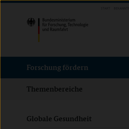
Direkt
Direkt
Direkt
START
BEKANNT
zum
zum
zur
FORSCHUNG FÖRDERN
Inhalt
Hauptmenu
Suche
(Eingabetaste)
(Eingabetaste)
(Eingabetaste)
Forschung fördern
Themenbereiche
Globale Gesundheit