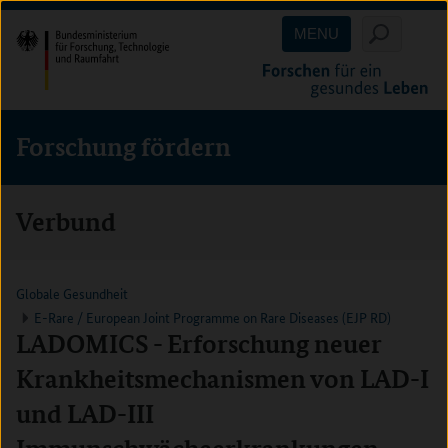
Direkt
Direkt
Direkt
MENU
zum
zum
zur
Inhalt
Hauptmenu
Suche
(Eingabetaste)
(Eingabetaste)
(Eingabetaste)
Forschung fördern
Verbund
Globale Gesundheit
E-Rare / European Joint Programme on Rare Diseases (EJP RD)
LADOMICS - Erforschung neuer
Krankheitsmechanismen von LAD-I
und LAD-III