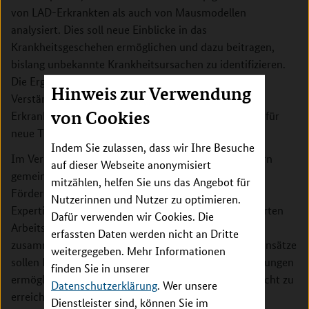
von LAD-Erkrankten als auch von Mausmodellen
analysiert. Dies soll neue Einblicke in das
Krankheitsgeschehen ermöglichen und dazu beitragen,
bislang unbekannte Krankheitsursachen zu identifizieren.
Die Ergebnisse können einerseits zu einem besseren
Hinweis zur Verwendung
Verständnis der molekularen Ursachen von LAD-
von Cookies
Erkrankungen führen und andererseits Ansatzstellen für
neue Therapien liefern.
Indem Sie zulassen, dass wir Ihre Besuche
Im Verbund forschen Arbeitsgruppen aus vier Ländern
auf dieser Webseite anonymisiert
gemeinsam an der Lösung dieser Fragen. Mit der
mitzählen, helfen Sie uns das Angebot für
Fördermaßnahme wird das Ziel verfolgt, ergänzende
Nutzerinnen und Nutzer zu optimieren.
Expertisen und Ressourcen von einschlägig qualifizierten
Dafür verwenden wir Cookies. Die
Arbeitsgruppen aus den teilnehmenden Ländern
erfassten Daten werden nicht an Dritte
zusammenzuführen. Durch kooperative Forschungsansätze
weitergegeben. Mehr Informationen
sollen Fortschritte bei der Therapie Seltener Erkrankungen
finden Sie in unserer
ermöglicht werden, die allein auf nationaler Ebene nicht zu
Datenschutzerklärung
. Wer unsere
erreichen wären.
Dienstleister sind, können Sie im