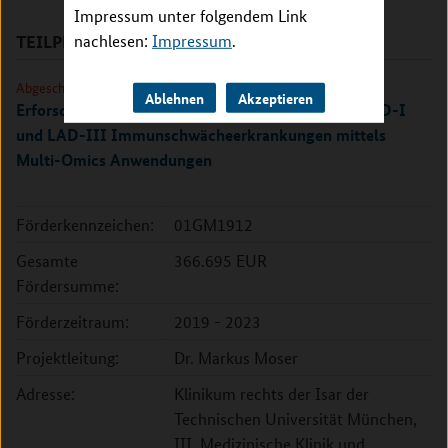
Impressum unter folgendem Link
nachlesen:
Impressum
.
TEILPROJEKTE
Abgeschlossen
Ablehnen
Akzeptieren
Erforschung neuer Krankheitsmechanismen von LAD-I
und LAD-III Immunschwächeerkrankungen mittels
Multi-Omics Anwendungen
Förderkennzeichen:
01GM1912
Gesamte
366.695 EUR
Fördersumme:
Förderzeitraum:
2019 - 2023
Projektleitung:
Dr. Markus Moser
Adresse:
Klinikum rechts der Isar der
Technischen Universität München,
III. Medizinische Klinik und