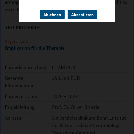
ermöglicht werden, die allein auf nationaler Ebene nicht zu
erreichen wären.
Ablehnen
Akzeptieren
TEILPROJEKTE
Abgeschlossen
Implikation für die Therapie
Förderkennzeichen:
01GM1924
Gesamte
350.389 EUR
Fördersumme:
Förderzeitraum:
2020 - 2023
Projektleitung:
Prof. Dr. Oliver Brüstle
Adresse:
Universitätsklinikum Bonn, Institut
für Rekonstruktive Neurobiologie
Venusberg-Campus1