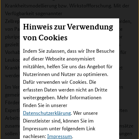
Krankheitsmodellierung bzw. Wirkstoffforschung. Mit der
Verfügbarkeit sogenannter
Zellreprogrammierungsverfahren ist es möglich geworden,
Hinweis zur Verwendung
von Patienten entnommene Körperzellen in induzierte
von Cookies
pluripotente Stammzellen umzuwandeln, die im Labor
gezielt in Gehirnzellen ausgereift werden können. Das
Indem Sie zulassen, dass wir Ihre Besuche
Vorhaben zielt darauf ab, standardisierte Zellmodelle für
auf dieser Webseite anonymisiert
Leukodystrophien zu entwickeln, welche für die
mitzählen, helfen Sie uns das Angebot für
Krankheitsforschung und die Wirkstofftestung genutzt
Nutzerinnen und Nutzer zu optimieren.
werden können.
Dafür verwenden wir Cookies. Die
Im Verbund forschen Arbeitsgruppen aus fünf Ländern
erfassten Daten werden nicht an Dritte
gemeinsam an der Lösung dieser Fragen. Mit der
weitergegeben. Mehr Informationen
Fördermaßnahme wird das Ziel verfolgt, ergänzende
finden Sie in unserer
Expertisen und Ressourcen von einschlägig qualifizierten
Datenschutzerklärung
. Wer unsere
Arbeitsgruppen aus den teilnehmenden Ländern
Dienstleister sind, können Sie im
zusammenzuführen. Durch kooperative Forschungsansätze
Impressum unter folgendem Link
sollen Fortschritte bei der Therapie Seltener Erkrankungen
nachlesen:
Impressum
.