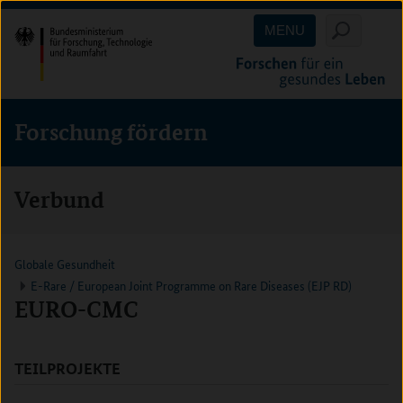
Direkt
Direkt
Direkt
MENU
zum
zum
zur
Inhalt
Hauptmenu
Suche
(Eingabetaste)
(Eingabetaste)
(Eingabetaste)
Forschung fördern
Verbund
Globale Gesundheit
E-Rare / European Joint Programme on Rare Diseases (EJP RD)
EURO-CMC
TEILPROJEKTE