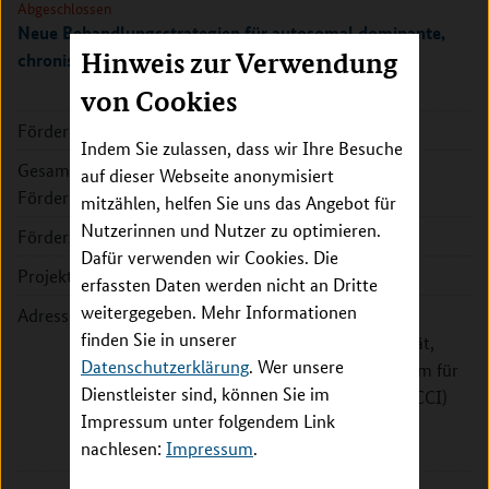
Abgeschlossen
Neue Behandlungsstrategien für autosomal dominante,
Hinweis zur Verwendung
chronische mukokutane Candidiasis (EURO-CMC)
von Cookies
Förderkennzeichen:
01GM1502
Indem Sie zulassen, dass wir Ihre Besuche
Gesamte
354.946 EUR
auf dieser Webseite anonymisiert
Fördersumme:
mitzählen, helfen Sie uns das Angebot für
Nutzerinnen und Nutzer zu optimieren.
Förderzeitraum:
2015 - 2018
Dafür verwenden wir Cookies. Die
Projektleitung:
Prof. Dr. Bodo Grimbacher
erfassten Daten werden nicht an Dritte
weitergegeben. Mehr Informationen
Adresse:
Albert-Ludwigs-Universität
finden Sie in unserer
Freiburg, Medizinische Fakultät,
Datenschutzerklärung
. Wer unsere
Universitätsklinikum - Centrum für
Dienstleister sind, können Sie im
Chronische Immundefizienz (CCI)
Impressum unter folgendem Link
Breisacher Str. 117
nachlesen:
Impressum
.
79106 Freiburg