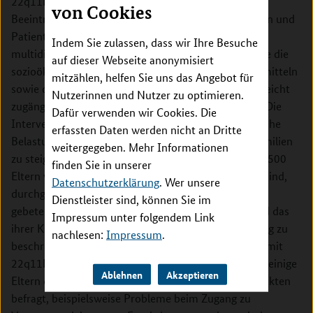
22q11DS einhergehen, führen zu einer starken
von Cookies
Beeinträchtigung der Lebensqualität der Patientinnen und
Patienten und ihrer Familien. Mit Hilfe eines
Indem Sie zulassen, dass wir Ihre Besuche
multidisziplinären Ansatzes soll die Forschungsstudie die
auf dieser Webseite anonymisiert
sozioökonomischen Auswirkungen von 22q11DS ermitteln
mitzählen, helfen Sie uns das Angebot für
sowie die Wirksamkeit und Wirtschaftlichkeit einer leicht
Nutzerinnen und Nutzer zu optimieren.
zugänglichen Online-Coaching-Intervention testen. Die
Dafür verwenden wir Cookies. Die
Intervention soll dazu beitragen, die sozioökonomische
erfassten Daten werden nicht an Dritte
Belastung zu mindern und die Lebensqualität für Familien
weitergegeben. Mehr Informationen
zu steigern. Zunächst wird eine Online-Umfrage mit 500
finden Sie in unserer
Eltern von Kindern mit 22q11DS, die 3-15 Jahre alt sind,
Datenschutzerklärung
. Wer unsere
durchgeführt. In dieser Umfrage werden die Eltern
Dienstleister sind, können Sie im
gebeten, das eigene psychosoziale Wohlbefinden und das
Impressum unter folgendem Link
ihrer Kinder zu bewerten, Probleme in der Versorgung zu
nachlesen:
Impressum
.
beschreiben und die Kosten, die im Zusammenhang mit
22q11DS entstehen, zu schätzen. Zusätzlich werden einige
Ablehnen
Akzeptieren
Eltern detaillierter in Interviews zu bestimmten Aspekten
befragt, beispielsweise Probleme beim Zugang zu