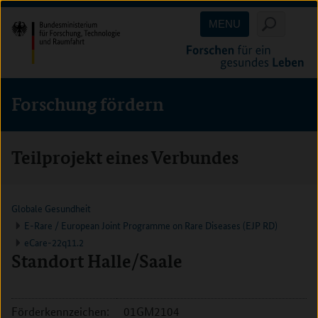
Direkt
Direkt
Direkt
MENU
zum
zum
zur
Inhalt
Hauptmenu
Suche
(Eingabetaste)
(Eingabetaste)
(Eingabetaste)
Forschung fördern
Teilprojekt eines Verbundes
Globale Gesundheit
E-Rare / European Joint Programme on Rare Diseases (EJP RD)
eCare-22q11.2
Standort Halle/Saale
Förderkennzeichen:
01GM2104