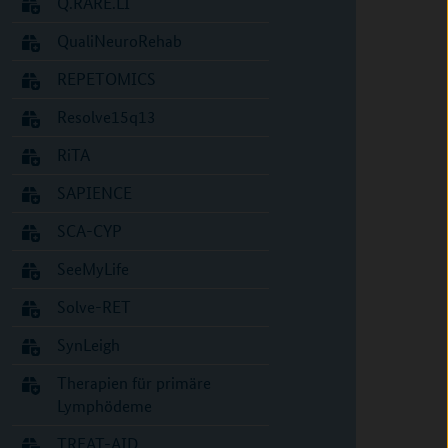
Q.RARE.LI
QualiNeuroRehab
REPETOMICS
Resolve15q13
RiTA
SAPIENCE
SCA-CYP
SeeMyLife
Solve-RET
SynLeigh
Therapien für primäre
Lymphödeme
TREAT-AID