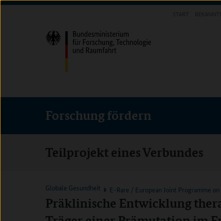
Direkt
Direkt
Direkt
START
BEKANNT
zum
zum
zur
FORSCHUNG FÖRDERN
Inhalt
Hauptmenu
Suche
(Eingabetaste)
(Eingabetaste)
(Eingabetaste)
Forschung fördern
Teilprojekt eines Verbundes
Globale Gesundheit
E-Rare / European Joint Programme on 
Präklinische Entwicklung thera
Träger einer Prämutation im F