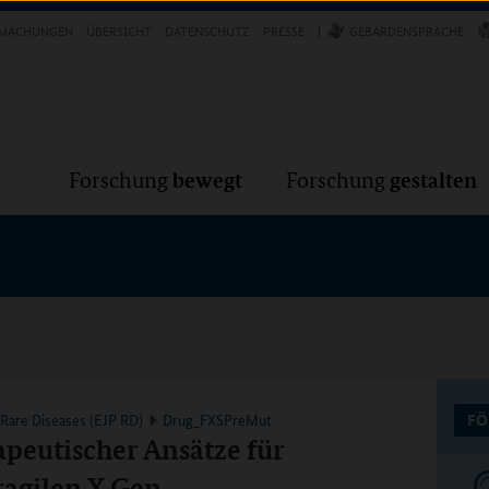
Forschung
Forschung
bewegt
g
MACHUNGEN
ÜBERSICHT
DATENSCHUTZ
PRESSE
GEBÄRDENSPRACHE
VER
bewegt
gestalten
Forschung
Forschung
Rare Diseases (EJP RD)
Drug_FXSPreMut
FÖ
peutischer Ansätze für
ragilen X Gen