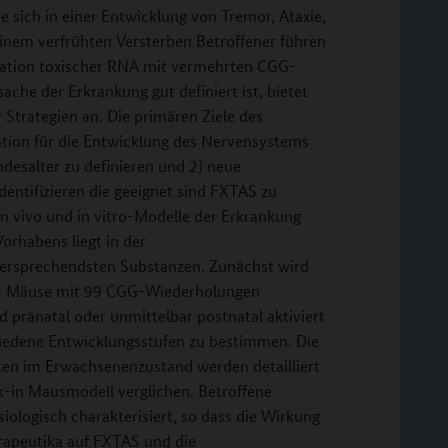
 sich in einer Entwicklung von Tremor, Ataxie,
nem verfrühten Versterben Betroffener führen
ulation toxischer RNA mit vermehrten CGG-
che der Erkrankung gut definiert ist, bietet
Strategien an. Die primären Ziele des
ation für die Entwicklung des Nervensystems
esalter zu definieren und 2) neue
entifizieren die geeignet sind FXTAS zu
n vivo und in vitro-Modelle der Erkrankung
orhabens liegt in der
versprechendsten Substanzen. Zunächst wird
ener Mäuse mit 99 CGG-Wiederholungen
d pränatal oder unmittelbar postnatal aktiviert
iedene Entwicklungsstufen zu bestimmen. Die
lten im Erwachsenenzustand werden detailliert
-in Mausmodell verglichen. Betroffene
ologisch charakterisiert, so dass die Wirkung
erapeutika auf FXTAS und die