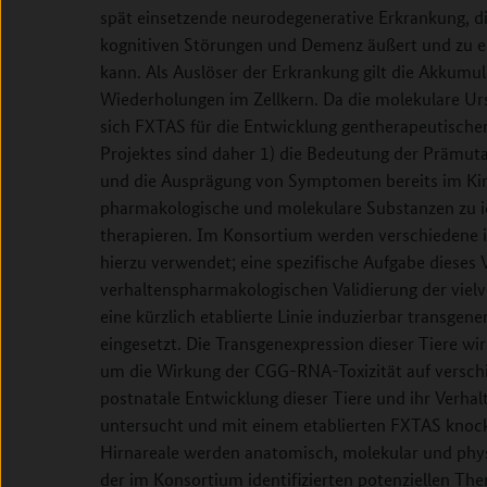
spät einsetzende neurodegenerative Erkrankung, die
kognitiven Störungen und Demenz äußert und zu ei
kann. Als Auslöser der Erkrankung gilt die Akkum
Wiederholungen im Zellkern. Da die molekulare Ursa
sich FXTAS für die Entwicklung gentherapeutischer 
Projektes sind daher 1) die Bedeutung der Prämut
und die Ausprägung von Symptomen bereits im Kind
pharmakologische und molekulare Substanzen zu id
therapieren. Im Konsortium werden verschiedene i
hierzu verwendet; eine spezifische Aufgabe dieses V
verhaltenspharmakologischen Validierung der viel
eine kürzlich etablierte Linie induzierbar transg
eingesetzt. Die Transgenexpression dieser Tiere wir
um die Wirkung der CGG-RNA-Toxizität auf versch
postnatale Entwicklung dieser Tiere und ihr Verha
untersucht und mit einem etablierten FXTAS knock
Hirnareale werden anatomisch, molekular und physi
der im Konsortium identifizierten potenziellen Th