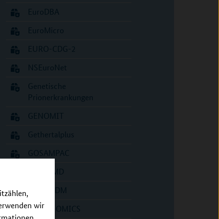
EuroDBA
EuroMicro
EURO-CDG-2
NSEuroNet
Genetische
Prionerkrankungen
GENOMIT
Gethertalplus
GOSAMPAC
GrowDMD
HEART DM
itzählen,
verwenden wir
HETER-OMICS
ormationen