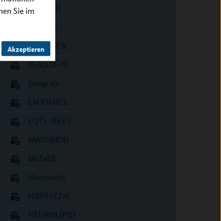
Hipbi-RD
nnen Sie im
IIH-ECC
IMAGINER
Akzeptieren
INALOX-PF
Integrals
LADOMICS
LQTS-NEXT
MAXOMOD
MuTaEB
Narcomics
NARRATIVE
NEUROLIPID