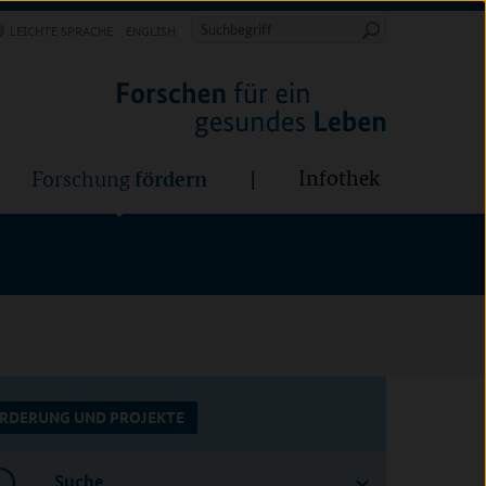
Forschung
Infothek
estalten
fördern
Suchbegriff
LEICHTE SPRACHE
ENGLISH
Suche
starten
BÜNDE:
fördern
Infothek
Forschung
RDERUNG UND PROJEKTE
Suche