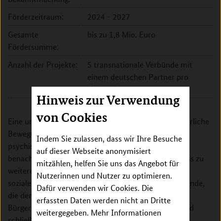
Förderzeitraum:
2024 - 2027
Gesamte
bis zu 1,8 Mio. Euro
Fördersumme:
Anzahl der Projekte:
5 transnationale Verbünde mit
einem deutschen Partner pro
Verbund
Hinweis zur Verwendung
von Cookies
Eine ungesunde Ernährung und unzureichende körperliche
Bewegung stellen ein Risiko für die körperliche und
Indem Sie zulassen, dass wir Ihre Besuche
psychische Gesundheit dar. Sozioökonomisch
auf dieser Webseite anonymisiert
benachteiligte Gruppen sind besonders betroffen, was zu
mitzählen, helfen Sie uns das Angebot für
weiteren gesundheitlichen Ungleichheiten zwischen
Nutzerinnen und Nutzer zu optimieren.
sozialen Gruppen führt. Es ist daher nötig, die Umstände,
Dafür verwenden wir Cookies. Die
die den Lebensstil und das Gesundheitsverhalten der
erfassten Daten werden nicht an Dritte
Bürger beeinflussen, zu verstehen, vorherzusagen und
weitergegeben. Mehr Informationen
schließlich dauerhaft zu verändern.