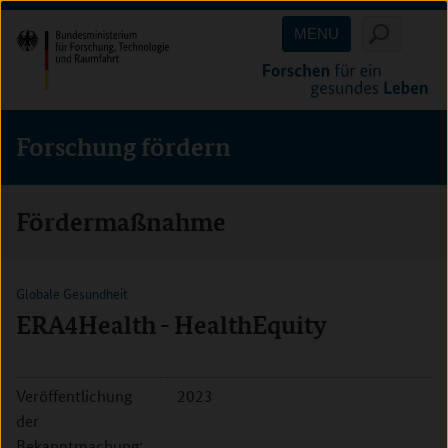
Direkt
Direkt
Direkt
MENU
zum
zum
zur
Inhalt
Hauptmenu
Suche
(Eingabetaste)
(Eingabetaste)
(Eingabetaste)
Forschung fördern
Fördermaßnahme
Globale Gesundheit
ERA4Health - HealthEquity
Veröffentlichung
2023
der
Bekanntmachung: