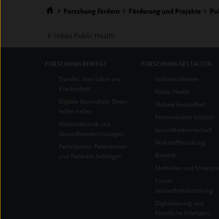
Forschung
fördern
Förderung und Projekte
Pu
Startseite
Urban Public Health
FORSCHUNG
BEWEGT
FORSCHUNG
GESTALTEN
Transfer: Vom Labor ans
Volkskrankheiten
Krankenbett
Public Health
Digitale Gesundheit: Daten
Globale Gesundheit
helfen heilen
Personalisierte Medizin
Medizintechnik und
Gesundheitswirtschaft
Gesundheitstechnologien
Wirkstoffforschung
Partizipation: Patientinnen
Bioethik
und Patienten beteiligen
Methoden und Struktur
Forum
Gesundheitsforschung
Digitalisierung und
Künstliche Intelligenz