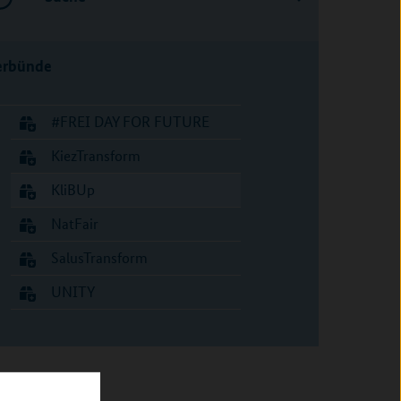
erbünde
#FREI DAY FOR FUTURE
KiezTransform
KliBUp
NatFair
SalusTransform
UNITY