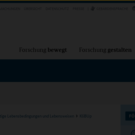
Forschung
Forschung
bewegt
g
MACHUNGEN
ÜBERSICHT
DATENSCHUTZ
PRESSE
GEBÄRDENSPRACHE
VER
bewegt
gestalten
Forschung
Forschung
altige Lebensbedingungen und Lebensweisen
KliBUp
FÖ