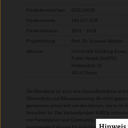
Förderkennzeichen:
01EL2401B
Fördersumme:
169.617 EUR
Förderzeitraum:
2025 - 2028
Projektleitung:
Prof. Dr. Susanne Moebus
Adresse:
Universität Duisburg-Essen, 
Public Health (InUPH)
Hufelandstr. 55
45147 Essen
Die Klimakrise ist auch eine Gesundheitskrise un
Klimaschutz und Klimaanpassung, die nicht gegen 
gemeinsam entwickelt werden können, wie es im K
formuliert ist. Das Verbundprojekt KliBUp unter
von Partizipation und Community Resilience mit de
Hinweis
hemmenden Faktoren für individuelle und kollektiv