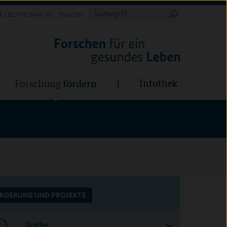
Forschung
Infothek
estalten
fördern
Suchbegriff
LEICHTE SPRACHE
ENGLISH
Suche
starten
BÜNDE:
fördern
Infothek
Forschung
RDERUNG UND PROJEKTE
Suche