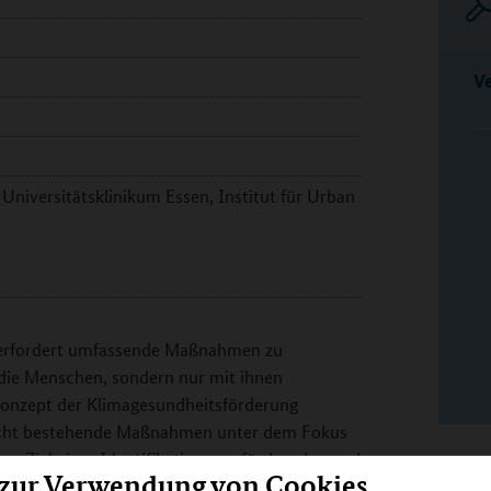
V
Universitätsklinikum Essen, Institut für Urban
d erfordert umfassende Maßnahmen zu
die Menschen, sondern nur mit ihnen
onzept der Klimagesundheitsförderung
sucht bestehende Maßnahmen unter dem Fokus
m Ziel einer Identifikation von fördernden und
 zur Verwendung von Cookies
e Partizipation und Selbstwirksamkeit.