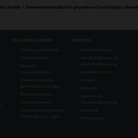
blic Health
Interventionsstudien für gesunde und nachhaltige Leben
FORSCHUNG
FÖRDERN
INFOTHEK
Förderung und Projekte
Aktuelle Meldungen
Deutsche Zentren
Aktuelle Ergebnisse der
Gesundheitsforschung
Netzwerk
Universitätsmedizin
Newsletter Spezial
Weitere institutionell
Dossiers
geförderte Einrichtungen
Panorama
Bekanntmachungen
Gesichter der
Ansprechpersonen
Gesundheitsforschung
en
Ihre Forschungsergebnisse.
Mediathek
Viele Wege sie zu zeigen.
Publikationen