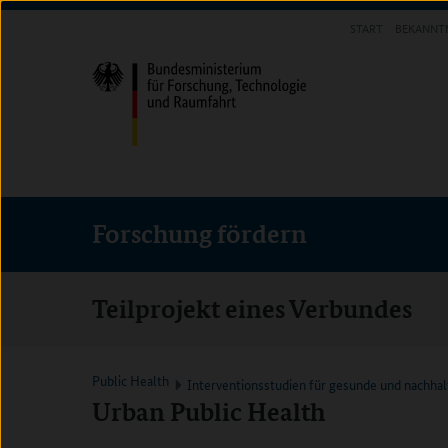
Direkt
Direkt
Direkt
START
BEKANNT
zum
zum
zur
FORSCHUNG FÖRDERN
Inhalt
Hauptmenu
Suche
(Eingabetaste)
(Eingabetaste)
(Eingabetaste)
Forschung fördern
Teilprojekt eines Verbundes
Public Health
Interventionsstudien für gesunde und nachh
Urban Public Health