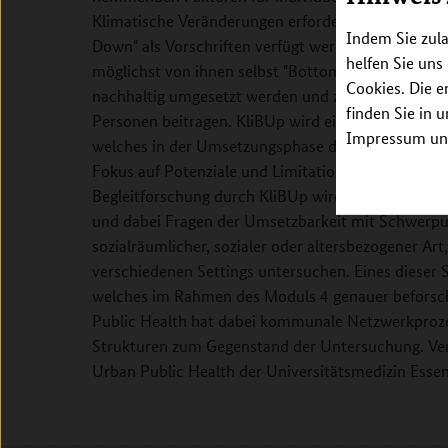
Klimatische Veränderungen erfordern umfassende A
Indem Sie zula
Down" als Vorschriften verfügt werden, sondern a
helfen Sie uns
möglichst von ihnen selbst "Bottom Up" entwickelt
Cookies. Die e
nachhaltig umgesetzt werden und zum Empowerment
finden Sie in 
Personen beitragen. KliBUp wird ein Kooperationsn
Impressum unt
welches in der Umsetzungsphase durch wissenschaft
Fokus auf Potenziale und Limitationen partizipativ
Begleitforschung durch KliBUp wird die fördernde
und dabei Fragen der Umsetzbarkeit mit Schwerpun
sozialräumlicher, sozialer oder altersbezogener Ar
verschiedenen Settings untersuchen. Eines dieser 
welches im Rahmen des Moduls 4 genauer beforscht
Public Health hat dabei kommunale Netzwerkproze
Strukturen zum Gegenstand der Untersuchung. Vera
Urban Public Health der Universitätsmedizin Essen