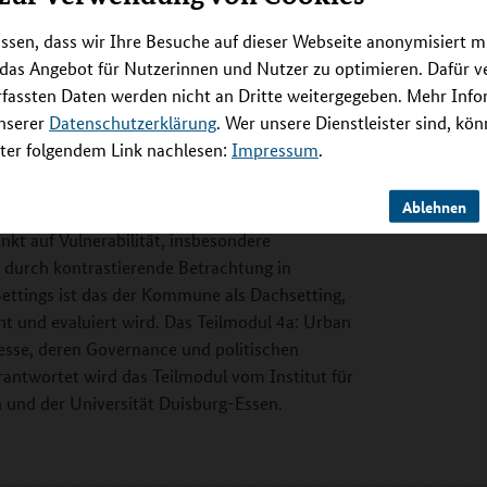
npassungskonzepte. Diese sollten nicht "Top
ssen, dass wir Ihre Besuche auf dieser Webseite anonymisiert m
us Perspektive der Nutzerinnen und Nutzer und
 das Angebot für Nutzerinnen und Nutzer zu optimieren. Dafür 
 werden, damit sie passgenau sind, aktiv und
rfassten Daten werden nicht an Dritte weitergegeben. Mehr Inf
 sowie zur Resilienz der Institutionen und
unserer
Datenschutzerklärung
. Wer unsere Dienstleister sind, kö
etzwerk aus Forschung und Praxis initiieren,
er folgendem Link nachlesen:
Impressum
.
liche Begleitforschung evaluiert wird, mit
er Prozesse. Die wissenschaftliche
Ablehnen
n und hemmenden Faktoren für Partizipation
kt auf Vulnerabilität, insbesondere
t, durch kontrastierende Betrachtung in
Settings ist das der Kommune als Dachsetting,
 und evaluiert wird. Das Teilmodul 4a: Urban
sse, deren Governance und politischen
ntwortet wird das Teilmodul vom Institut für
 und der Universität Duisburg-Essen.