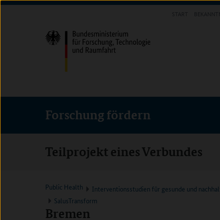
Direkt
Direkt
Direkt
START
BEKANNT
zum
zum
zur
FORSCHUNG FÖRDERN
Inhalt
Hauptmenu
Suche
(Eingabetaste)
(Eingabetaste)
(Eingabetaste)
Forschung fördern
Teilprojekt eines Verbundes
Public Health
Interventionsstudien für gesunde und nachh
SalusTransform
Bremen