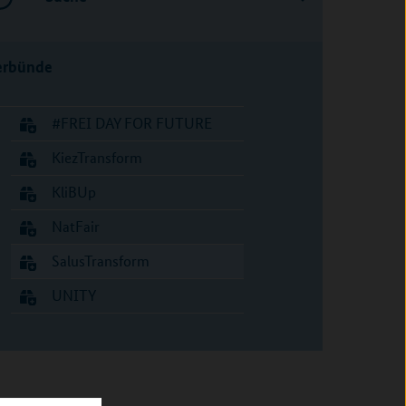
erbünde
#FREI DAY FOR FUTURE
KiezTransform
KliBUp
NatFair
SalusTransform
UNITY