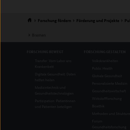
Forschung
fördern
Förderung und Projekte
Pu
Startseite
Bremen
FORSCHUNG
BEWEGT
FORSCHUNG
GESTALTEN
Transfer: Vom Labor ans
Volkskrankheiten
Krankenbett
Public Health
Digitale Gesundheit: Daten
Globale Gesundheit
helfen heilen
Personalisierte Medizin
Medizintechnik und
Gesundheitswirtschaft
Gesundheitstechnologien
Wirkstoffforschung
Partizipation: Patientinnen
Bioethik
und Patienten beteiligen
Methoden und Struktur
Forum
Gesundheitsforschung