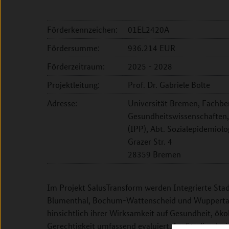
Förderkennzeichen:
01EL2420A
Fördersumme:
936.214 EUR
Förderzeitraum:
2025 - 2028
Projektleitung:
Prof. Dr. Gabriele Bolte
Adresse:
Universität Bremen, Fachb
Gesundheitswissenschaften, 
(IPP), Abt. Sozialepidemiolo
Grazer Str. 4
28359 Bremen
Im Projekt SalusTransform werden Integrierte Sta
Blumenthal, Bochum-Wattenscheid und Wuppertal-
hinsichtlich ihrer Wirksamkeit auf Gesundheit, öko
Gerechtigkeit umfassend evaluiert. Im Studiendesi