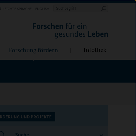
Forschung
Infothek
estalten
fördern
Suchbegriff
LEICHTE SPRACHE
ENGLISH
Suche
starten
BÜNDE:
fördern
Infothek
Forschung
RDERUNG UND PROJEKTE
Suche