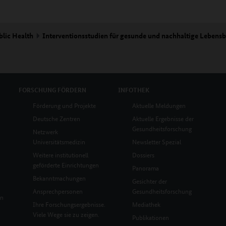
blic Health
Interventionsstudien für gesunde und nachhaltige Leben
FORSCHUNG
FÖRDERN
INFOTHEK
Förderung und Projekte
Aktuelle Meldungen
Deutsche Zentren
Aktuelle Ergebnisse der
Gesundheitsforschung
Netzwerk
Universitätsmedizin
Newsletter Spezial
Weitere institutionell
Dossiers
geförderte Einrichtungen
Panorama
Bekanntmachungen
Gesichter der
Ansprechpersonen
Gesundheitsforschung
en
Ihre Forschungsergebnisse.
Mediathek
Viele Wege sie zu zeigen.
Publikationen