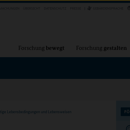
Forschung
Forschung
bewegt
g
MACHUNGEN
ÜBERSICHT
DATENSCHUTZ
PRESSE
GEBÄRDENSPRACHE
VER
bewegt
gestalten
Forschung
Forschung
altige Lebensbedingungen und Lebensweisen
FÖ