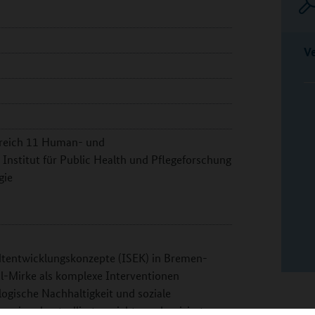
V
ereich 11 Human- und
Institut für Public Health und Pflegeforschung
gie
dtentwicklungskonzepte (ISEK) in Bremen-
Mirke als komplexe Interventionen
logische Nachhaltigkeit und soziale
gn einer kontrollierten nicht-randomisierten