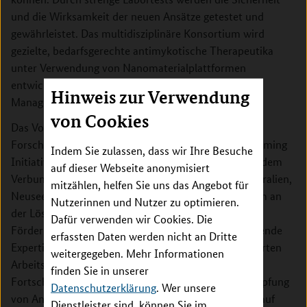
und die Wirksamkeit der neuen Ansätze getestet und
gewährleistet. Das multidisziplinäre Konsortium wird
gezielte, bedarfsgerechte antimykotische Therapeutika
unter Verwendung von Nanomaterialplattformen
entwickeln, um die Prävention, Behandlung und das
Hinweis zur Verwendung
Management von Wundinfektionen zu optimieren.
von Cookies
Das Vorhaben ist Teil eines transnationalen
Forschungsverbundes im Rahmen der Joint Programming
Indem Sie zulassen, dass wir Ihre Besuche
Initiative zu antimikrobieller Resistenz (JPIAMR). In dem
auf dieser Webseite anonymisiert
Verbund arbeiten Forschende aus Deutschland, Australien,
mitzählen, helfen Sie uns das Angebot für
Neuseeland, Lettland und Großbritannien gemeinsam an
Nutzerinnen und Nutzer zu optimieren.
der Lösung dieser Forschungsfrage. Mit der
Dafür verwenden wir Cookies. Die
Fördermaßnahme wird das Ziel verfolgt, sich ergänzende
erfassten Daten werden nicht an Dritte
Expertisen und Ressourcen von einschlägig qualifizierten
weitergegeben. Mehr Informationen
Arbeitsgruppen zusammenzuführen. Dadurch sollen
finden Sie in unserer
Fortschritte bei Prävention, Surveillance und Bekämpfung
Datenschutzerklärung
. Wer unsere
von Antibiotikaresistenzen erzielt werden, die allein auf
Dienstleister sind, können Sie im