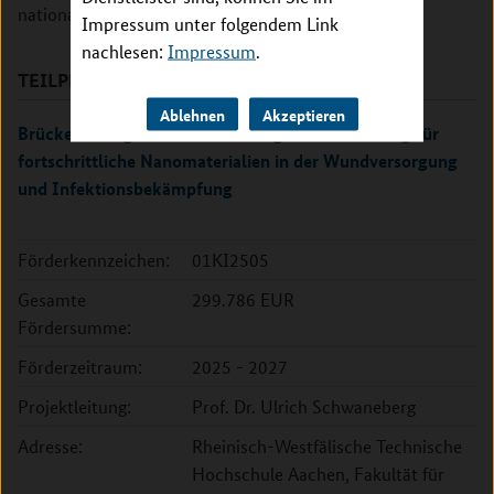
nationaler Ebene nicht zu erreichen sind.
Impressum unter folgendem Link
nachlesen:
Impressum
.
TEILPROJEKTE
Ablehnen
Akzeptieren
Brückenschlag von der Forschung zur Anwendung für
fortschrittliche Nanomaterialien in der Wundversorgung
und Infektionsbekämpfung
Förderkennzeichen:
01KI2505
Gesamte
299.786 EUR
Fördersumme:
Förderzeitraum:
2025 - 2027
Projektleitung:
Prof. Dr. Ulrich Schwaneberg
Adresse:
Rheinisch-Westfälische Technische
Hochschule Aachen, Fakultät für