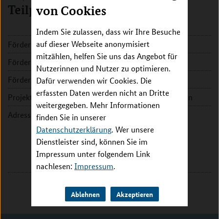
Teilprojekt Berlin II
von Cookies
Indem Sie zulassen, dass wir Ihre Besuche
auf dieser Webseite anonymisiert
Förderkennzeichen:
031A404
mitzählen, helfen Sie uns das Angebot für
Fördersumme:
260.790 EUR
Nutzerinnen und Nutzer zu optimieren.
Förderzeitraum:
2014 - 2017
Dafür verwenden wir Cookies. Die
erfassten Daten werden nicht an Dritte
Projektleitung:
Prof. Dr. Stefan H. E. Kaufmann
weitergegeben. Mehr Informationen
Adresse:
Max-Planck-Institut für
finden Sie in unserer
Infektionsbiologie - Abt.
Datenschutzerklärung
. Wer unsere
Immunologie
Dienstleister sind, können Sie im
Charitéplatz 1
Impressum unter folgendem Link
10117 Berlin
nachlesen:
Impressum
.
Ablehnen
Akzeptieren