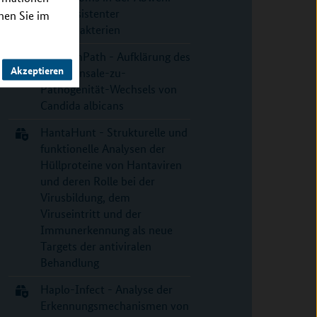
multiresistenter
nnen Sie im
Enterobakterien
FunComPath - Aufklärung des
Akzeptieren
Kommensale-zu-
Pathogenität-Wechsels von
Candida albicans
HantaHunt - Strukturelle und
funktionelle Analysen der
Hüllproteine von Hantaviren
und deren Rolle bei der
Virusbildung, dem
Viruseintritt und der
Immunerkennung als neue
Targets der antiviralen
Behandlung
Haplo-Infect - Analyse der
Erkennungsmechanismen von