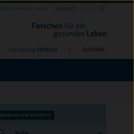
Forschung
Infothek
estalten
fördern
Suchbegriff
LEICHTE SPRACHE
ENGLISH
Suche
starten
BÜNDE:
fördern
Infothek
Forschung
RDERUNG UND PROJEKTE
Suche