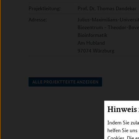
Projektleitung:
Prof. Dr. Thomas Dandekar
Adresse:
Julius-Maximilians-Universit
Biozentrum - Theodor-Boveri
Bioinformatik
Am Hubland
97074 Würzburg
ALLE PROJEKTTEXTE ANZEIGEN
Hinweis
Indem Sie zula
helfen Sie uns
Cookies. Die e