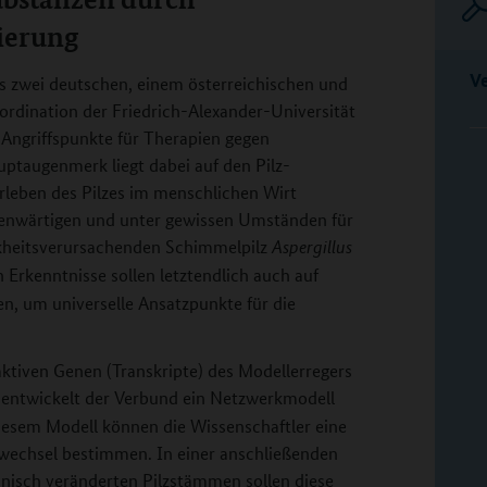
ierung
V
s zwei deutschen, einem österreichischen und
ordination der Friedrich-Alexander-Universität
 Angriffspunkte für Therapien gegen
auptaugenmerk liegt dabei auf den Pilz-
leben des Pilzes im menschlichen Wirt
egenwärtigen und unter gewissen Umständen für
eitsverursachenden Schimmelpilz
Aspergillus
Erkenntnisse sollen letztendlich auch auf
n, um universelle Ansatzpunkte für die
ktiven Genen (Transkripte) des Modellerregers
n entwickelt der Verbund ein Netzwerkmodell
iesem Modell können die Wissenschaftler eine
fwechsel bestimmen. In einer anschließenden
nisch veränderten Pilzstämmen sollen diese