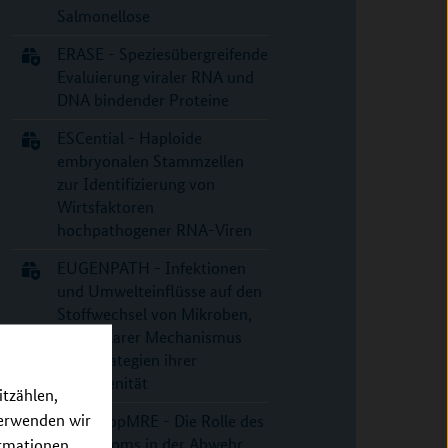
Salmonellose
ERASE - Speziesübergreifende
Evaluierung viraler RNA und
DNA bindender Proteine
ESCential - Haploide
embryonalen Stammzellen
zur Identifizierung von
Wirtsfaktoren
hochpathogener RNA-Viren
EUGENPATH - Infektionen
und Umwelteinflüsse auf den
Stoffwechsel von Mikroben,
molekularer Mechanismus
und Strategien ihrer
Pathogenität
itzählen,
verwenden wir
FloraStopMRE - Die Rolle des
Mikrobioms in der Abwehr
ormationen