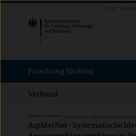
Direkt
Direkt
Direkt
START
BEKANNT
zum
zum
zur
FORSCHUNG FÖRDERN
Inhalt
Hauptmenu
Suche
(Eingabetaste)
(Eingabetaste)
(Eingabetaste)
Forschung fördern
Verbund
Globale Gesundheit
Infect-ERA – Koordination der Europäi
AspMetNet - Systematische Ide
Ansatzpunkten antifungaler S