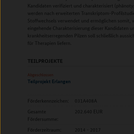
Kandidaten verifiziert und charakterisiert (phänot
werden nach erweiterten Transkriptom-Profilstud
Stoffwechsels verwendet und ermöglichen somit, 
eingehende Charakterisierung dieser Kandidaten u
krankheitserregenden Pilzen soll schließlich aussich
für Therapien liefern.
TEILPROJEKTE
Abgeschlossen
Teilprojekt Erlangen
Förderkennzeichen:
031A408A
Gesamte
202.640 EUR
Fördersumme:
Förderzeitraum:
2014 - 2017