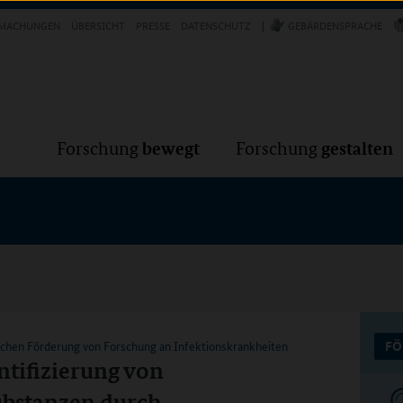
Forschung
Forschung
bewegt
g
MACHUNGEN
ÜBERSICHT
PRESSE
DATENSCHUTZ
GEBÄRDENSPRACHE
VER
bewegt
gestalten
Forschung
Forschung
schen Förderung von Forschung an Infektionskrankheiten
FÖ
ntifizierung von
ubstanzen durch