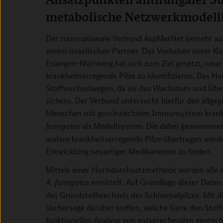
metabolische Netzwerkmodell
Der transnationale Verbund AspMetNet besteht au
einem israelischen Partner. Das Vorhaben unter Ko
Erlangen-Nürnberg hat sich zum Ziel gesetzt, neue
krankheitserregende Pilze zu identifizieren. Das H
Stoffwechselwegen, da sie das Wachstum und Über
sichern. Der Verbund untersucht hierfür den allg
Menschen mit geschwächtem Immunsystem krankh
als Modellsystem. Die dabei gewonnenen 
fumigatus
andere krankheitserregende Pilze übertragen werde
Entwicklung neuartiger Medikamente zu finden.
Mittels einer Hochdurchsatzmethode werden alle a
ermittelt. Auf Grundlage dieser Date
A. fumigatus
des Grundstoffwechsels des Schimmelpilzes. Mit d
Vorhersage darüber treffen, welche Gene den Stof
funktionellen Analyse von entsprechenden gentech