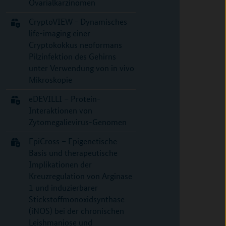
Ovarialkarzinomen
CryptoVIEW - Dynamisches
life-imaging einer
Cryptokokkus neoformans
Pilzinfektion des Gehirns
unter Verwendung von in vivo
Mikroskopie
eDEVILLI – Protein-
Interaktionen von
Zytomegalievirus-Genomen
EpiCross – Epigenetische
Basis und therapeutische
Implikationen der
Kreuzregulation von Arginase
1 und induzierbarer
Stickstoffmonoxidsynthase
(iNOS) bei der chronischen
Leishmaniose und