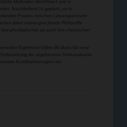
tützte Methoden identifiziert und in
den. Anschließend ist geplant, sie in
rholenden Prozess zwischen Laborexperiment
rden dabei vielversprechende Wirkstoffe
f ihre physikalischen als auch ihre chemischen
ierenden Ergebnisse bilden die Basis für neue
kte Einbeziehung der angeborenen Immunabwehr
istenten Krankheitserregern ein