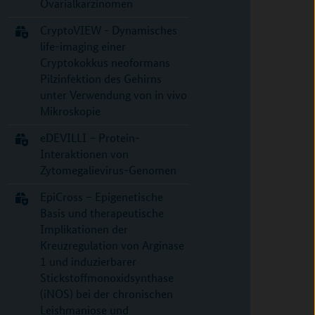
Ovarialkarzinomen
CryptoVIEW - Dynamisches
life-imaging einer
Cryptokokkus neoformans
Pilzinfektion des Gehirns
unter Verwendung von in vivo
Mikroskopie
eDEVILLI – Protein-
Interaktionen von
Zytomegalievirus-Genomen
EpiCross – Epigenetische
Basis und therapeutische
Implikationen der
Kreuzregulation von Arginase
1 und induzierbarer
Stickstoffmonoxidsynthase
(iNOS) bei der chronischen
Leishmaniose und