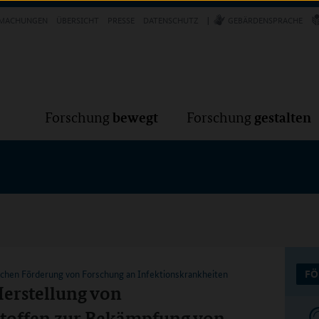
Forschung
Forschung
bewegt
g
MACHUNGEN
ÜBERSICHT
PRESSE
DATENSCHUTZ
GEBÄRDENSPRACHE
VER
bewegt
gestalten
Forschung
Forschung
schen Förderung von Forschung an Infektionskrankheiten
FÖ
erstellung von
offen zur Bekämpfung von