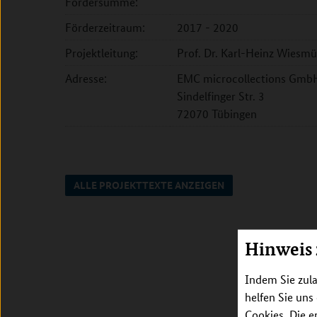
Fördersumme:
Förderzeitraum:
2017 - 2020
Projektleitung:
Prof. Dr. Karl-Heinz Wiesmü
Adresse:
EMC microcollections Gmb
Sindelfinger Str. 3
72070 Tübingen
ALLE PROJEKTTEXTE ANZEIGEN
Hinweis
Indem Sie zula
helfen Sie uns
Cookies. Die e