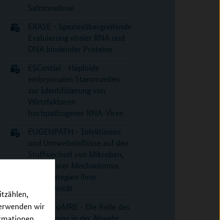
Salmonellose
ERASE - Speziesübergreifende
Evaluierung viraler RNA und
DNA bindender Proteine
ESCential - Haploide
embryonalen Stammzellen
zur Identifizierung von
Wirtsfaktoren
hochpathogener RNA-Viren
EUGENPATH - Infektionen
und Umwelteinflüsse auf den
Stoffwechsel von Mikroben,
molekularer Mechanismus
und Strategien ihrer
Pathogenität
itzählen,
verwenden wir
FloraStopMRE - Die Rolle des
Mikrobioms in der Abwehr
ormationen