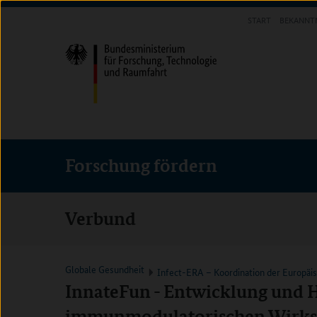
Direkt
Direkt
Direkt
START
BEKANNT
zum
zum
zur
FORSCHUNG FÖRDERN
Inhalt
Hauptmenu
Suche
(Eingabetaste)
(Eingabetaste)
(Eingabetaste)
Forschung fördern
Verbund
Globale Gesundheit
Infect-ERA – Koordination der Europäi
InnateFun - Entwicklung und H
immunmodulatorischen Wirkst