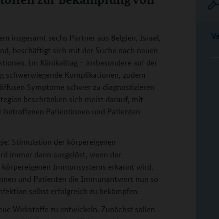
V
dem insgesamt sechs Partner aus Belgien, Israel,
ind, beschäftigt sich mit der Suche nach neuen
tionen. Im Klinikalltag – insbesondere auf der
ufig schwerwiegende Komplikationen, zudem
r diffusen Symptome schwer zu diagnostizieren
tegien beschränken sich meist darauf, mit
 betroffenen Patientinnen und Patienten
gie: Stimulation der körpereigenen
d immer dann ausgelöst, wenn der
es körpereigenen Immunsystems erkannt wird.
entinnen und Patienten die Immunantwort nun so
infektion selbst erfolgreich zu bekämpfen.
eue Wirkstoffe zu entwickeln. Zunächst sollen