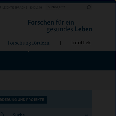
Forschung
Infothek
estalten
fördern
Suchbegriff
LEICHTE SPRACHE
ENGLISH
Suche
starten
BÜNDE:
fördern
Infothek
Forschung
RDERUNG UND PROJEKTE
Suche