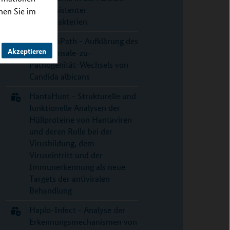
multiresistenter
nnen Sie im
Enterobakterien
FunComPath - Aufklärung des
Akzeptieren
Kommensale-zu-
Pathogenität-Wechsels von
Candida albicans
HantaHunt - Strukturelle und
funktionelle Analysen der
Hüllproteine von Hantaviren
und deren Rolle bei der
Virusbildung, dem
Viruseintritt und der
Immunerkennung als neue
Targets der antiviralen
Behandlung
Haplo-Infect - Analyse der
Erkennungsmechanismen von