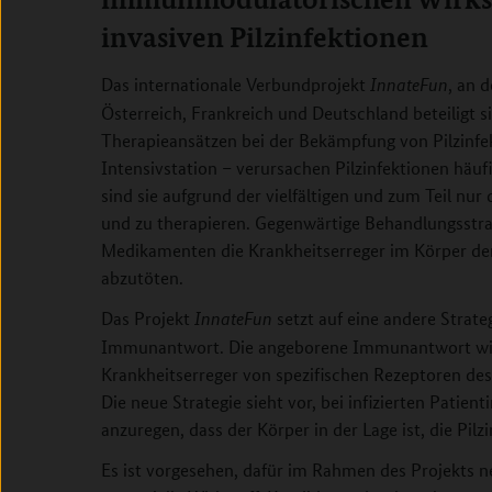
invasiven Pilzinfektionen
Das internationale Verbundprojekt
, an 
InnateFun
Österreich, Frankreich und Deutschland beteiligt s
Therapieansätzen bei der Bekämpfung von Pilzinfek
Intensivstation – verursachen Pilzinfektionen hä
sind sie aufgrund der vielfältigen und zum Teil nu
und zu therapieren. Gegenwärtige Behandlungsstra
Medikamenten die Krankheitserreger im Körper der
abzutöten.
Das Projekt
setzt auf eine andere Strate
InnateFun
Immunantwort. Die angeborene Immunantwort wir
Krankheitserreger von spezifischen Rezeptoren d
Die neue Strategie sieht vor, bei infizierten Pati
anzuregen, dass der Körper in der Lage ist, die Pilz
Es ist vorgesehen, dafür im Rahmen des Projekts n