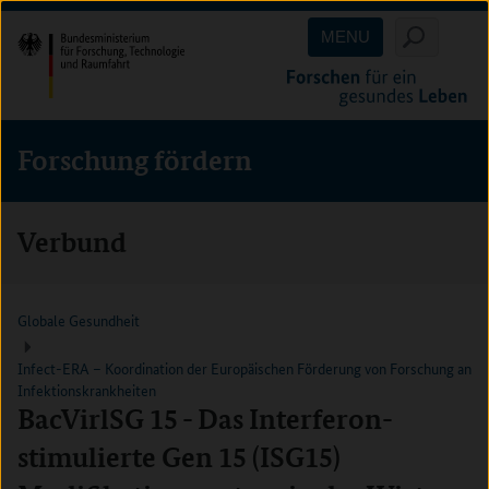
Direkt
Direkt
Direkt
MENU
zum
zum
zur
Inhalt
Hauptmenu
Suche
(Eingabetaste)
(Eingabetaste)
(Eingabetaste)
Forschung fördern
Verbund
Globale Gesundheit
Infect-ERA – Koordination der Europäischen Förderung von Forschung an
Infektionskrankheiten
BacVirlSG 15 - Das Interferon-
stimulierte Gen 15 (ISG15)