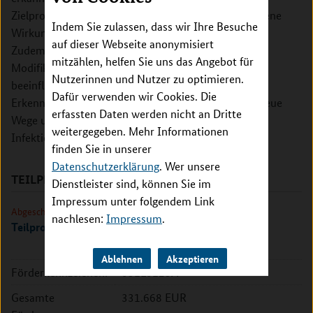
Zielproteine zu identifizieren und so die anti-pathogene
Indem Sie zulassen, dass wir Ihre Besuche
Wirkung des ISG15-Proteins molekular aufzuklären.
auf dieser Webseite anonymisiert
Zudem soll untersucht werden, inwieweit dieses
mitzählen, helfen Sie uns das Angebot für
Modifikationssystem durch chemische Substanzen
Nutzerinnen und Nutzer zu optimieren.
beeinflusst werden kann. Mit den gewonnenen
Dafür verwenden wir Cookies. Die
Erkenntnissen wäre es dann möglich, vollkommen neue
erfassten Daten werden nicht an Dritte
Wege und Therapien bei der Bekämpfung von
weitergegeben. Mehr Informationen
Infektionskrankheiten zu entwickeln.
finden Sie in unserer
Datenschutzerklärung
. Wer unsere
TEILPROJEKTE
Dienstleister sind, können Sie im
Impressum unter folgendem Link
Abgeschlossen
nachlesen:
Impressum
.
Teilprojekt Freiburg
Ablehnen
Akzeptieren
Förderkennzeichen:
031L0123A
Gesamte
331.668 EUR