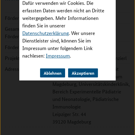
Dafür verwenden wir Cookies. Die
erfassten Daten werden nicht an Dritte
Förderkennzeichen:
weitergegeben. Mehr Informationen
01KI2072A
finden Sie in unserer
Gesamte
294.920 EUR
Datenschutzerklärung
. Wer unsere
Fördersumme:
Dienstleister sind, können Sie im
Förderzeitraum:
2020 - 2022
Impressum unter folgendem Link
nachlesen:
Impressum
.
Projektleitung:
Prof. Dr. Monika Brunner-Weinzierl
Adresse:
Otto-von-Guericke-Universität
Ablehnen
Akzeptieren
Magdeburg, Universitätsklinikum
Magdeburg, Universitätskinderklinik,
Bereich Experimentelle Pädiatrie
und Neonatologie, Pädiatrische
Immunologie
Leipziger Str. 44
39120 Magdeburg