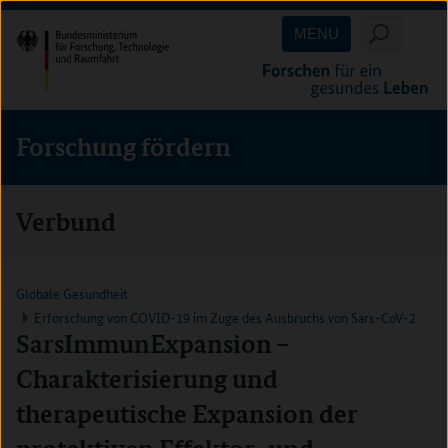
Direkt
Direkt
Direkt
MENU
zum
zum
zur
Inhalt
Hauptmenu
Suche
(Eingabetaste)
(Eingabetaste)
(Eingabetaste)
Forschung fördern
Verbund
Globale Gesundheit
Erforschung von COVID-19 im Zuge des Ausbruchs von Sars-CoV-2
SarsImmunExpansion –
Charakterisierung und
therapeutische Expansion der