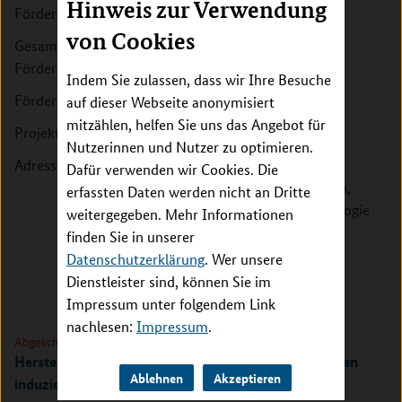
Hinweis zur Verwendung
Förderkennzeichen:
01KI20143A
von Cookies
Gesamte
150.625 EUR
Fördersumme:
Indem Sie zulassen, dass wir Ihre Besuche
Förderzeitraum:
2020 - 2021
auf dieser Webseite anonymisiert
mitzählen, helfen Sie uns das Angebot für
Projektleitung:
Prof. Dr. Sandra Ciesek
Nutzerinnen und Nutzer zu optimieren.
Adresse:
Johann Wolfgang Goethe-
Dafür verwenden wir Cookies. Die
Universität Frankfurt am Main,
erfassten Daten werden nicht an Dritte
Institut für Medizinische Virologie
weitergegeben. Mehr Informationen
Paul-Ehrlich-Str. 40
finden Sie in unserer
60596 Frankfurt am Main
Datenschutzerklärung
. Wer unsere
Dienstleister sind, können Sie im
Impressum unter folgendem Link
nachlesen:
Impressum
.
Abgeschlossen
Herstellung von Atemwegsepithelzellen aus humanen
Ablehnen
Akzeptieren
induzierten pluripotenten Stammzellen