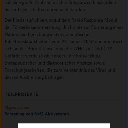
soll eine große Zahl chemischer Substanzen hinsichtlich
dieser Eigenschaften untersucht werden.
Der Förderaufruf beruht auf dem Rapid Response Modul
der Förderbekanntmachung „Richtlinie zur Förderung eines
Nationalen Forschungsnetzes zoonotische
Infektionskrankheiten“ vom 29. Januar 2016 und orientiert
sich an der Prioritätensetzung der WHO zu COVID-19.
Gefördert werden insbesondere die Entwicklung
therapeutischer und diagnostischer Ansätze sowie
Forschungsarbeiten, die zum Verständnis des Virus und
dessen Ausbreitung beitragen
TEILPROJEKTE
Abgeschlossen
Screening von Nrf2 Aktivatoren