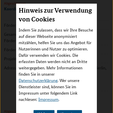
Abgeschlossen
Koordination, Virusdetektion
Hinweis zur Verwendung
von Cookies
Förderkennzeichen:
01KI20131A
Indem Sie zulassen, dass wir Ihre Besuche
Gesamte
241.445 EUR
auf dieser Webseite anonymisiert
Fördersumme:
mitzählen, helfen Sie uns das Angebot für
Nutzerinnen und Nutzer zu optimieren.
Förderzeitraum:
2020 - 2021
Dafür verwenden wir Cookies. Die
Projektleitung:
Prof. Dr. Christian Drosten
erfassten Daten werden nicht an Dritte
Adresse:
weitergegeben. Mehr Informationen
Charité, Universitätsmedizin Berlin,
finden Sie in unserer
Institut für Virologie
Datenschutzerklärung
Charitéplatz 1
. Wer unsere
Dienstleister sind, können Sie im
10117 Berlin
Impressum unter folgendem Link
nachlesen:
Impressum
.
Abgeschlossen