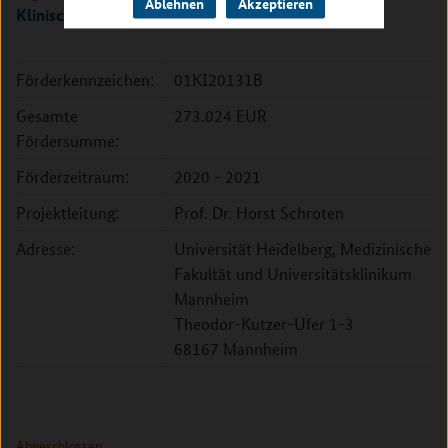
Ablehnen
Akzeptieren
Klinisches Studienmanagement
Förderkennzeichen:
01KI20131B
Gesamte
273.024 EUR
Fördersumme:
Förderzeitraum:
2020 - 2021
Projektleitung:
Prof. Dr. Horst Schroten
Adresse:
Universität Heidelberg, Medizinische
Fakultät und Universitätsklinikum
Mannheim
Theodor-Kutzer-Ufer 1-3
68167 Mannheim
Abgeschlossen