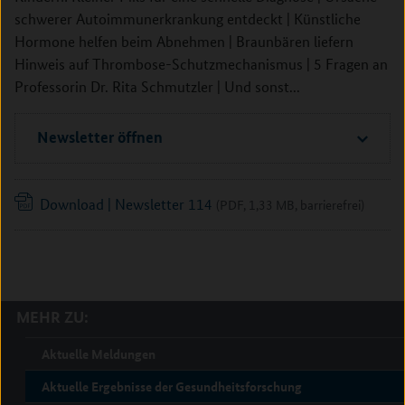
schwerer Autoimmunerkrankung entdeckt | Künstliche
Hormone helfen beim Abnehmen | Braunbären liefern
Hinweis auf Thrombose-Schutzmechanismus | 5 Fragen an
Professorin Dr. Rita Schmutzler | Und sonst...
Newsletter öffnen
Download | Newsletter 114
(PDF, 1,33 MB, barrierefrei)
MEHR ZU:
Aktuelle Meldungen
Aktuelle Ergebnisse der Gesundheitsforschung