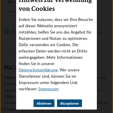
Kurz notiert – Aktuelles aus der Gesundheitsforschung
von Cookies
weiterlesen
Indem Sie zulassen, dass wir Ihre Besuche
auf dieser Webseite anonymisiert
Download | Newsletter 116
mitzählen, helfen Sie uns das Angebot für
(PDF, 1,37 MB, barrierefrei)
Nutzerinnen und Nutzer zu optimieren.
Dafür verwenden wir Cookies. Die
Inhalt überspringen
erfassten Daten werden nicht an Dritte
weitergegeben. Mehr Informationen
finden Sie in unserer
Mai 2024
Newsletter 115
Datenschutzerklärung
. Wer unsere
Dienstleister sind, können Sie im
Digitale Therapieverfahren für Kinder und Jugendliche mit
Impressum unter folgendem Link
psychischen Störungen | Die kleinste Nanny der Welt:
nachlesen:
Impressum
.
Sensortechnologie für Neugeborene | Digitale Systeme:
Hilfen und Hürden auf dem Weg in die klinische
Anwendung | Abwasser als Frühwarnsystem für gefährliche
Ablehnen
Akzeptieren
Erreger | "Virale Relikte" im Erbgut könnten