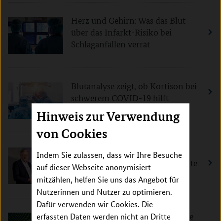
Herz und Gehirn: Was das Blut
über das Infarkt-Risiko bei
Schlaganfällen verrät
Blutanalyse zeigt, ob Kortison bei
schwerem COVID-19 hilft
Hinweis zur Verwendung
von Cookies
Mehr Transfer und Vernetzung:
Indem Sie zulassen, dass wir Ihre Besuche
Strategie für gen- und zellbasierte
auf dieser Webseite anonymisiert
Therapien übergeben
mitzählen, helfen Sie uns das Angebot für
Nutzerinnen und Nutzer zu optimieren.
Dafür verwenden wir Cookies. Die
„Tatort Krebs“: Was die Diagnose
erfassten Daten werden nicht an Dritte