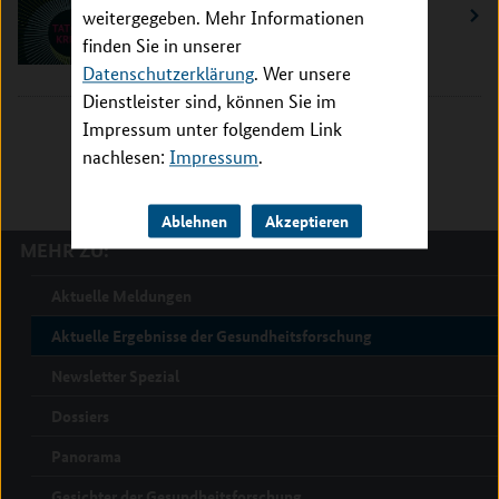
Krebs für junge Erwachsene
weitergegeben. Mehr Informationen
bedeutet
finden Sie in unserer
Datenschutzerklärung
. Wer unsere
Dienstleister sind, können Sie im
Impressum unter folgendem Link
nachlesen:
Impressum
.
Ablehnen
Akzeptieren
MEHR ZU:
Aktuelle Meldungen
Aktuelle Ergebnisse der Gesundheitsforschung
Newsletter Spezial
Dossiers
Panorama
Gesichter der Gesundheitsforschung