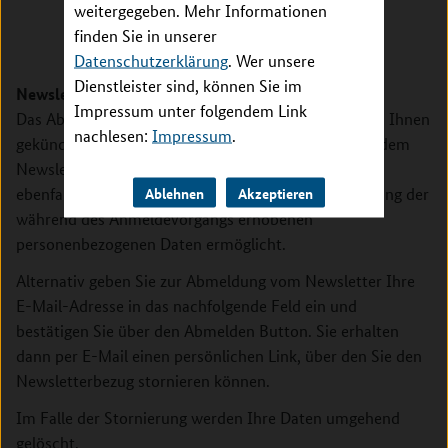
weitergegeben. Mehr Informationen
finden Sie in unserer
Datenschutzerklärung
. Wer unsere
Dienstleister sind, können Sie im
Newsletter Abmelden
Impressum unter folgendem Link
Das Abonnement des Newsletters kann jederzeit von Ihnen
nachlesen:
Impressum
.
gekündigt werden. Zu diesem Zweck findet sich in jedem
Newsletter ein entsprechender Link. Hierdurch wird
Ablehnen
Akzeptieren
ebenfalls ein Widerruf der Einwilligung der Speicherung der
während des Anmeldevorgangs erhobenen
personenbezogenen Daten ermöglicht.
Alternativ geben Sie zur Abmeldung vom Newsletter Ihre
E-Mail-Adresse in das nachfolgende Feld ein und
bestätigen Sie über den Abmelden Button. Sie erhalten
dann per E-Mail einen persönlichen Link, über den Sie den
Newsletterbezug stornieren können.
Im Falle der Stornierung werden Ihre Daten umgehend
gelöscht.