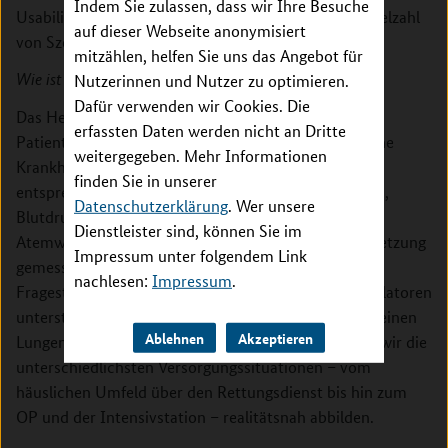
Indem Sie zulassen, dass wir Ihre Besuche
Usability-Labor nun so ausbauen, dass es für eine Vielzahl
auf dieser Webseite anonymisiert
von Szenarien genutzt werden kann.
mitzählen, helfen Sie uns das Angebot für
Nutzerinnen und Nutzer zu optimieren.
Wie ist das Labor ausgestattet?
Dafür verwenden wir Cookies. Die
Das Herzstück des Simulationslabors ist ein
erfassten Daten werden nicht an Dritte
Patientensimulator – eine Puppe, an der verschiedene
weitergegeben. Mehr Informationen
Krankheitsbilder und Zustände simuliert und die
finden Sie in unserer
entsprechenden physiologischen Parameter wie EKG,
Datenschutzerklärung
. Wer unsere
Blutdruck, Sauerstoffsättigung, aber auch
Dienstleister sind, können Sie im
Atemwegswiderstände und die Atemgaszusammensetzung
Impressum unter folgendem Link
gemessen werden können. Für spezifischere
nachlesen:
Impressum
.
Fragestellungen können wir dies durch weitere Simulatoren
unterstützen, z. B. für die Beatmungsmedizin durch einen
Ablehnen
Akzeptieren
Lungensimulator. Rund um die Simulatoren können wir die
unterschiedlichsten Versorgungssituationen – vom
häuslichen Umfeld über den Rettungsdienst bis hin zum
OP und der Intensivstation – realitätsnah abbilden.