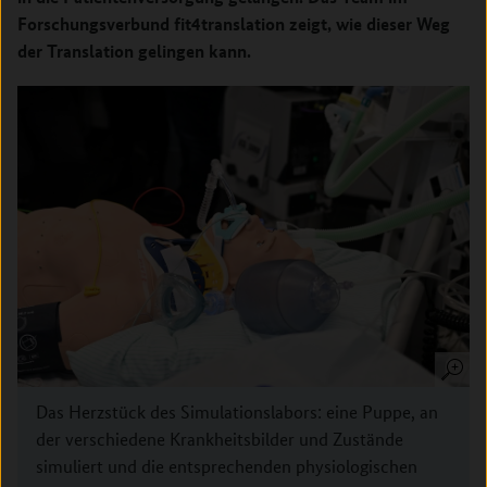
Forschungsverbund fit4translation zeigt, wie dieser Weg
der Translation gelingen kann.
Das Herzstück des Simulationslabors: eine Puppe, an
der verschiedene Krankheitsbilder und Zustände
simuliert und die entsprechenden physiologischen