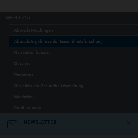
MEHR ZU:
Aktuelle Meldungen
Aktuelle Ergebnisse der Gesundheitsforschung
Newsletter Spezial
Dossiers
Panorama
Gesichter der Gesundheitsforschung
Mediathek
Publikationen
NEWSLETTER