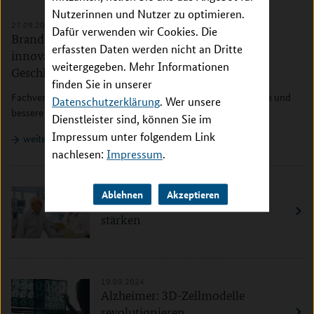
Nutzerinnen und Nutzer zu optimieren.
27.09.2024
Dafür verwenden wir Cookies. Die
Brandenburg: Wir stärken die Forschung zu
erfassten Daten werden nicht an Dritte
innovativen Verhütungsmethoden für alle
weitergegeben. Mehr Informationen
Geschlechter
finden Sie in unserer
Fachveranstaltung des BMBF setzt wichtige Impulse für neue und
Datenschutzerklärung
. Wer unsere
bessere Empfängnisverhütung
Dienstleister sind, können Sie im
Impressum unter folgendem Link
weiterlesen
nachlesen:
Impressum
.
25.09.2024
Ablehnen
Akzeptieren
Praxisnahe Forschung weiter
stärken
19.09.2024
Alzheimer: 3D-Zellmodelle
revolutionieren