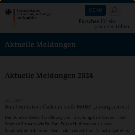
Direkt
Direkt
Direkt
MENU
zum
zum
zur
Inhalt
Hauptmenu
Suche
(Eingabetaste)
(Eingabetaste)
(Eingabetaste)
Aktuelle Meldungen
Aktuelle Meldungen 2024
Inhalt überspringen
28.11.2024
Bundesminister Özdemir stellt BMBF-Leitung neu auf
Der Bundesminister für Bildung und Forschung, Cem Özdemir, hat
Stephan Ertner sowie Dr. Karl-Eugen Huthmacher als neue
Staatssekretäre berufen. Beide haben direkt ihren Dienst angetreten.