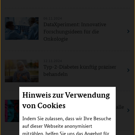
06.11.2024
DataXperiment: Innovative
Forschungsideen für die
Onkologie
12.11.2024
Typ-2-Diabetes künftig präziser
behandeln
Hinweis zur Verwendung
05.11.2024
von Cookies
Neue Verhütungsmethoden für alle
Geschlechter
Indem Sie zulassen, dass wir Ihre Besuche
auf dieser Webseite anonymisiert
mitzählen, helfen Sie uns das Angebot für