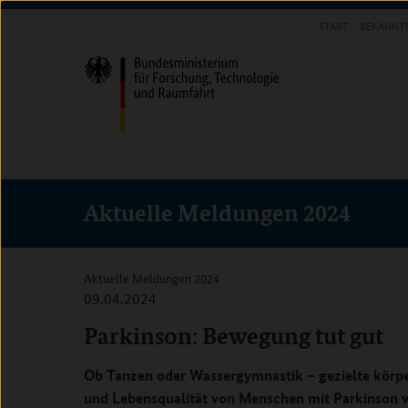
Direkt
Direkt
Direkt
START
BEKANNT
zum
zum
zur
INFOTHEK
Inhalt
Hauptmenu
Suche
(Eingabetaste)
(Eingabetaste)
(Eingabetaste)
Aktuelle Meldungen 2024
Aktuelle Meldungen 2024
09.04.2024
Parkinson: Bewegung tut gut
Ob Tanzen oder Wassergymnastik – gezielte körpe
und Lebensqualität von Menschen mit Parkinson ve