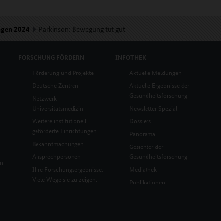
ngen 2024
Parkinson: Bewegung tut gut
FORSCHUNG
FÖRDERN
INFOTHEK
Förderung und Projekte
Aktuelle Meldungen
Deutsche Zentren
Aktuelle Ergebnisse der
Gesundheitsforschung
Netzwerk
Universitätsmedizin
Newsletter Spezial
Weitere institutionell
Dossiers
geförderte Einrichtungen
Panorama
Bekanntmachungen
Gesichter der
Ansprechpersonen
Gesundheitsforschung
en
Ihre Forschungsergebnisse.
Mediathek
Viele Wege sie zu zeigen.
Publikationen