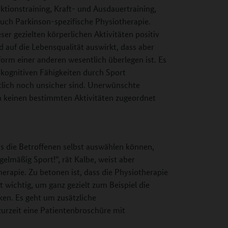
tionstraining, Kraft- und Ausdauertraining,
auch Parkinson-spezifische Physiotherapie.
er gezielten körperlichen Aktivitäten positiv
uf die Lebensqualität auswirkt, dass aber
orm einer anderen wesentlich überlegen ist. Es
 kognitiven Fähigkeiten durch Sport
tlich noch unsicher sind. Unerwünschte
n keinen bestimmten Aktivitäten zugeordnet
ss die Betroffenen selbst auswählen können,
elmäßig Sport!“, rät Kalbe, weist aber
herapie. Zu betonen ist, dass die Physiotherapie
t wichtig, um ganz gezielt zum Beispiel die
ken. Es geht um zusätzliche
urzeit eine Patientenbroschüre mit