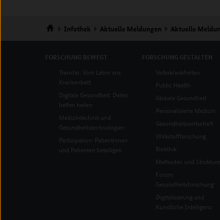
Infothek
Aktuelle Meldungen
Aktuelle Meldu
Startseite
FORSCHUNG
BEWEGT
FORSCHUNG
GESTALTEN
Transfer: Vom Labor ans
Volkskrankheiten
Krankenbett
Public Health
Digitale Gesundheit: Daten
Globale Gesundheit
helfen heilen
Personalisierte Medizin
Medizintechnik und
Gesundheitswirtschaft
Gesundheitstechnologien
Wirkstoffforschung
Partizipation: Patientinnen
Bioethik
und Patienten beteiligen
Methoden und Struktur
Forum
Gesundheitsforschung
Digitalisierung und
Künstliche Intelligenz