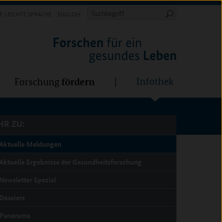
Forschung
Infothek
estalten
fördern
Suchbegriff
LEICHTE SPRACHE
ENGLISH
Suche
starten
R ZU:
fördern
Infothek
Forschung
R ZU:
Aktuelle Meldungen
Aktuelle Ergebnisse der Gesundheitsforschung
Newsletter Spezial
Dossiers
Panorama