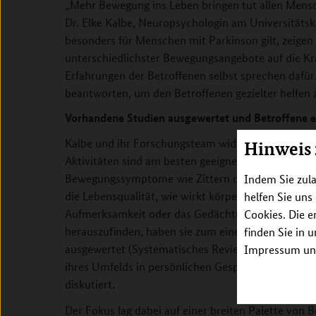
„Mehr Bewegung ins Leben bringen tut allen Mensche
Dr. Elke Kalbe, Neuropsychologin am Universitätsk
besonders für Menschen mit Parkinson gilt, zeigen
unterschiedlichster Bewegungsangebote auf die Kr
Erfahrungen der Betroffenen selbst sprechen dafür
beantworten, um den Betroffenen gezielter helfen 
Vorhandene Studien ausgewertet und Betroffene 
Kalbe und ihr Forschungsteam widmeten sich vor a
Hinweis
Aktivitäten sind am besten geeignet, um den Schwe
Bewegungssymptome wie Zittern oder Gangstörung
Indem Sie zula
die Lebensqualität, wie wirkt körperliche Aktivität
helfen Sie uns
Aufmerksamkeit oder das Gedächtnis, und gibt e
Cookies. Die e
herauszufinden, haben sie zum einen die Ergebniss
finden Sie in 
ausgewertet (Systematisches Review) und zum ande
Impressum unt
ihres Umfelds in persönlichen Gesprächen erfasst
diskutiert.
Der Fokus lag dabei auf einer breiten Palette vo