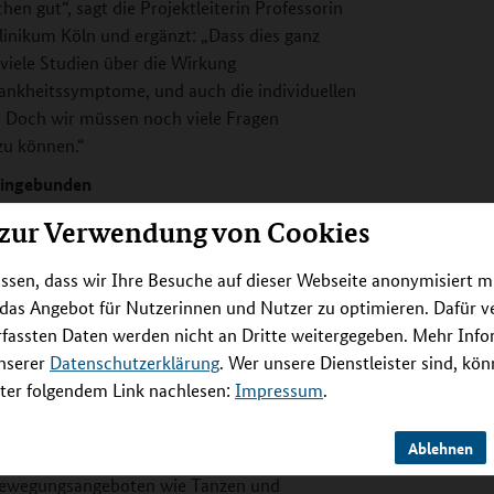
n gut“, sagt die Projektleiterin Professorin
linikum Köln und ergänzt: „Dass dies ganz
 viele Studien über die Wirkung
ankheitssymptome, und auch die individuellen
. Doch wir müssen noch viele Fragen
zu können.“
eingebunden
llem folgenden Fragen: Welche körperlichen
 zur Verwendung von Cookies
regrad der charakteristischen
en zu lindern, welche verbessern am ehesten
ssen, dass wir Ihre Besuche auf dieser Webseite anonymisiert m
 auf kognitive Fähigkeiten wie Sprache,
 das Angebot für Nutzerinnen und Nutzer zu optimieren. Dafür 
s unerwünschte Nebenwirkungen? Um das
rfassten Daten werden nicht an Dritte weitergegeben. Mehr Inf
e der weltweit vorhandenen Studien im Detail
unserer
Datenschutzerklärung
. Wer unsere Dienstleister sind, kö
ren die Erfahrungen der Betroffenen und die
er folgendem Link nachlesen:
Impressum
.
 und mögliche Verbesserungsansätze mit ihnen
Ablehnen
n Bewegungsangeboten wie Tanzen und