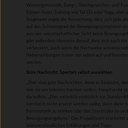
Wassergymnastik, Gang-, Gleichgewichts- und Funk
Körper-Geist-Training wie Tai Chi oder Yoga, aber 
Insgesamt ergab die Auswertung, dass sich jede dies
auf den Schweregrad der Bewegungssymptome und a
aus rein wissenschaftlicher Sicht keine Bewegungsf
gibt außerdem Hinweise darauf, dass sich auch die
verbessern, auch wenn die Nachweise wissenschaf
Nebenwirkungen traten nur selten auf und konnte
werden.
Gute Nachricht: Sportart selbst auswählen
„Dies sind gute Nachrichten, denn es bedeutet, da
was sie am liebsten machen wollen. Hauptsache reg
daraufhin: „Dies natürlich zusätzlich zur Standardt
hierdurch nicht ersetzt werden sollte, denn diese is
Feinmotorik zu stärken oder das Sturzrisiko zu sen
Bewegungsangebote.“ Das Projektteam erarbeitet z
laienverständlichen Erklärungen und Tipps.