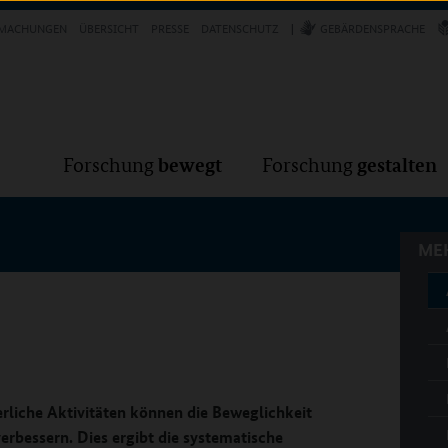
Forschung
Forschung
bewegt
g
MACHUNGEN
ÜBERSICHT
PRESSE
DATENSCHUTZ
GEBÄRDENSPRACHE
MEH
bewegt
gestalten
Forschung
Forschung
MEH
rliche Aktivitäten können die Beweglichkeit
rbessern. Dies ergibt die systematische