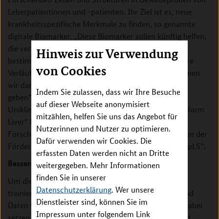
Leberpatientinnen und -patienten. Ihr Ziel ist es, neue
krankheitsspezifische Merkmale zu finden, so genannte
digitale Biomarker. „Diese Biomarker sollen künftig helfen,
die verschiedenen Krankheitsstadien genauer zu
Hinweis zur Verwendung
bestimmen und potenzielle Risikogruppen für schwere
von Cookies
Verläufe früher zu identifizieren. Auf dieser Basis können
wir dann auch gezieltere Behandlungsempfehlungen
Indem Sie zulassen, dass wir Ihre Besuche
geben“, sagt Professor Dr. Daniel Truhn, der an der
auf dieser Webseite anonymisiert
Uniklinik Aachen eine der Arbeitsgruppen von „Transform
mitzählen, helfen Sie uns das Angebot für
Liver“ leitet. Das Bundesministerium für Bildung und
Nutzerinnen und Nutzer zu optimieren.
Forschung (BMBF) unterstützt das Projekt im Rahmen der
Dafür verwenden wir Cookies. Die
.
Förderinitiative „Computational Life Sciences – CompLS“
erfassten Daten werden nicht an Dritte
Besseres Verständnis für Krankheitsprozesse
weitergegeben. Mehr Informationen
finden Sie in unserer
Um die
KI
so leistungsfähig wie möglich zu machen,
Datenschutzerklärung
. Wer unsere
trainieren die Forschenden sie mit Gewebeproben und
Dienstleister sind, können Sie im
Daten von rund 2.600 Patientinnen und Patienten. Dabei
Impressum unter folgendem Link
setzen sie auf sogenannte Transformer, eine neue und