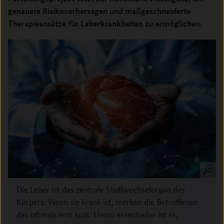
genauere Risikovorhersagen und maßgeschneiderte
Therapieansätze für Leberkrankheiten zu ermöglichen.
Die Leber ist das zentrale Stoffwechselorgan des
Körpers. Wenn sie krank ist, merken die Betroffenen
das oftmals erst spät. Umso essentieller ist es,