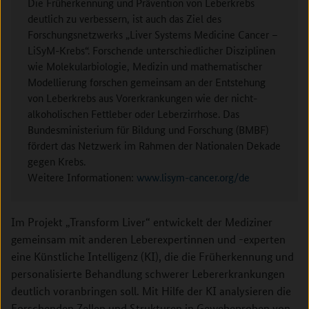
Die Früherkennung und Prävention von Leberkrebs
deutlich zu verbessern, ist auch das Ziel des
Forschungsnetzwerks „Liver Systems Medicine Cancer –
LiSyM-Krebs“. Forschende unterschiedlicher Disziplinen
wie Molekularbiologie, Medizin und mathematischer
Modellierung forschen gemeinsam an der Entstehung
von Leberkrebs aus Vorerkrankungen wie der nicht-
alkoholischen Fettleber oder Leberzirrhose. Das
Bundesministerium für Bildung und Forschung (BMBF)
fördert das Netzwerk im Rahmen der Nationalen Dekade
gegen Krebs.
Weitere Informationen:
www.lisym-cancer.org/de
Im Projekt „Transform Liver“ entwickelt der Mediziner
gemeinsam mit anderen Leberexpertinnen und -experten
eine Künstliche Intelligenz (KI), die die Früherkennung und
personalisierte Behandlung schwerer Lebererkrankungen
deutlich voranbringen soll. Mit Hilfe der
KI
analysieren die
Forschenden Zellen und Strukturen in Gewebeproben von