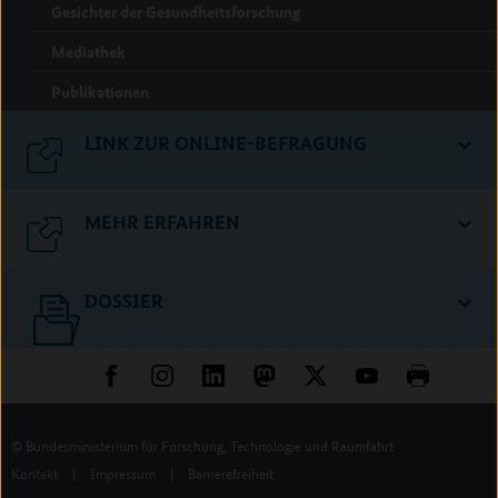
Gesichter der Gesundheitsforschung
Mediathek
Publikationen
LINK ZUR ONLINE-BEFRAGUNG
MEHR ERFAHREN
DOSSIER
© Bundesministerium für Forschung, Technologie und Raumfahrt
Kontakt
|
Impressum
|
Barrierefreiheit