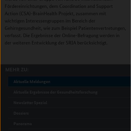
Fördereinrichtungen, dem Coordination and Support
Action (CSA)-BrainHealth Projekt, zusammen mit
wichtigen Interessengruppen im Bereich der
Gehirngesundheit, wie zum Beispiel Patientenvertretungen,
verfasst. Die Ergebnisse der Online-Befragung werden in
der weiteren Entwicklung der SRIA berücksichtigt.
MEHR ZU:
Aktuelle Meldungen
Aktuelle Ergebnisse der Gesundheitsforschung
Newsletter Spezial
Dossiers
Panorama