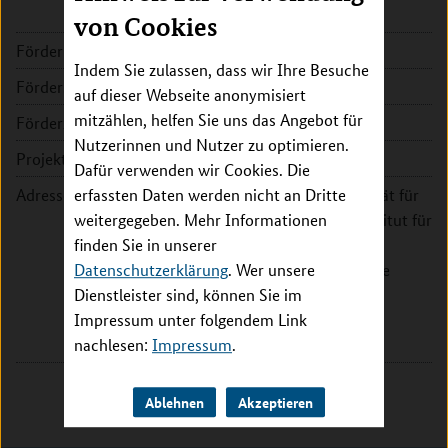
von Cookies
Förderkennzeichen:
031L0196B
Indem Sie zulassen, dass wir Ihre Besuche
Fördersumme:
509.538 EUR
auf dieser Webseite anonymisiert
mitzählen, helfen Sie uns das Angebot für
Förderzeitraum:
2020 - 2022
Nutzerinnen und Nutzer zu optimieren.
Projektleitung:
Prof. Dr. Bernhard Bauer
Dafür verwenden wir Cookies. Die
Adresse:
erfassten Daten werden nicht an Dritte
Universität Augsburg - Fakultät für
weitergegeben. Mehr Informationen
Angewandte Informatik - Institut für
finden Sie in unserer
Informatik - Lehrstuhl für
Datenschutzerklärung
Softwaremethodik für verteilte
. Wer unsere
Dienstleister sind, können Sie im
Systeme
Impressum unter folgendem Link
Universitätsstr. 6a
nachlesen:
Impressum
86159 Augsburg
.
Ablehnen
Akzeptieren