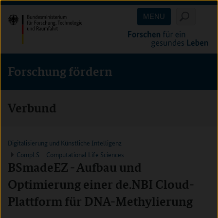
Direkt
Direkt
Direkt
MENU
zum
zum
zur
Inhalt
Hauptmenu
Suche
(Eingabetaste)
(Eingabetaste)
(Eingabetaste)
Forschung fördern
Verbund
Digitalisierung und Künstliche Intelligenz
CompLS – Computational Life Sciences
BSmadeEZ - Aufbau und
Optimierung einer de.NBI Cloud-
Plattform für DNA-Methylierung