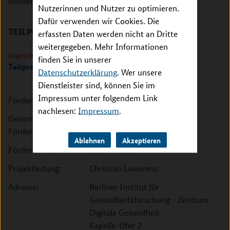
können.
Nutzerinnen und Nutzer zu optimieren.
Dafür verwenden wir Cookies. Die
TEILPROJEKTE
erfassten Daten werden nicht an Dritte
weitergegeben. Mehr Informationen
Abgeschlossen
finden Sie in unserer
Teilprojekt Berlin
Datenschutzerklärung
. Wer unsere
Dienstleister sind, können Sie im
Impressum unter folgendem Link
Förderkennzeichen:
031L0162A
nachlesen:
Impressum
.
Gesamte
97.680 EUR
Fördersumme:
Ablehnen
Akzeptieren
Förderzeitraum:
2019 - 2021
Projektleitung:
Christian Lawerenz
Adresse:
Berliner Institut für
Gesundheitsforschung - Zentrum
Digitale Gesundheit
Kapelle-Ufer 2