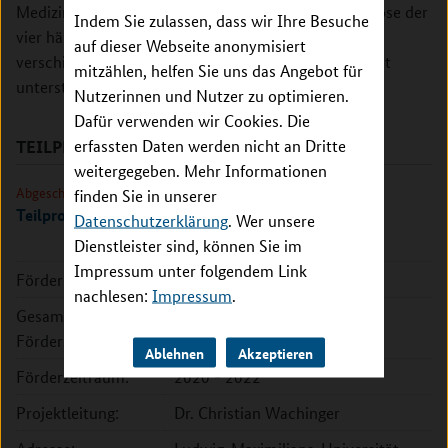
Medizinerinnen und Mediziner künftig bei der Diagnose der
Indem Sie zulassen, dass wir Ihre Besuche
vier häufigsten Demenzerkrankungen anhand von
auf dieser Webseite anonymisiert
verschiedensten Bilddaten automatisiert und effizient
mitzählen, helfen Sie uns das Angebot für
unterstützen.
Nutzerinnen und Nutzer zu optimieren.
Dafür verwenden wir Cookies. Die
erfassten Daten werden nicht an Dritte
TEILPROJEKTE
weitergegeben. Mehr Informationen
Abgeschlossen
finden Sie in unserer
Teilprojekt München I
Datenschutzerklärung
. Wer unsere
Dienstleister sind, können Sie im
Impressum unter folgendem Link
Förderkennzeichen:
031L0200A
nachlesen:
Impressum
.
Gesamte
568.818 EUR
Fördersumme:
Ablehnen
Akzeptieren
Förderzeitraum:
2020 - 2022
Projektleitung:
Dr. Christian Wachinger