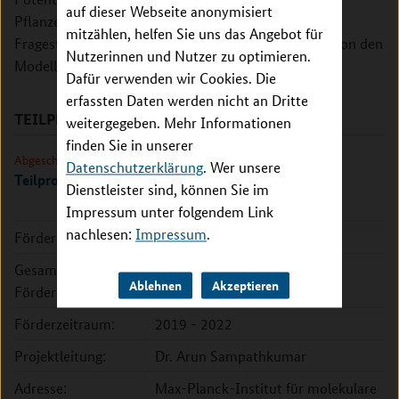
auf dieser Webseite anonymisiert
Pflanzenbereich beschränkt, auch medizinische
mitzählen, helfen Sie uns das Angebot für
Fragestellungen in diesem Zusammenhang werden von den
Nutzerinnen und Nutzer zu optimieren.
Modellen profitieren.
Dafür verwenden wir Cookies. Die
erfassten Daten werden nicht an Dritte
TEILPROJEKTE
weitergegeben. Mehr Informationen
finden Sie in unserer
Abgeschlossen
Datenschutzerklärung
. Wer unsere
Teilprojekt Potsdam II
Dienstleister sind, können Sie im
Impressum unter folgendem Link
nachlesen:
Impressum
.
Förderkennzeichen:
031L0177B
Gesamte
271.313 EUR
Ablehnen
Akzeptieren
Fördersumme:
Förderzeitraum:
2019 - 2022
Projektleitung:
Dr. Arun Sampathkumar
Adresse:
Max-Planck-Institut für molekulare