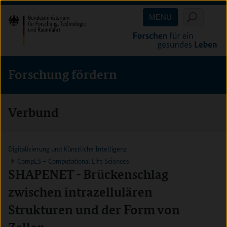
Direkt
Direkt
Direkt
MENU
zum
zum
zur
Inhalt
Hauptmenu
Suche
(Eingabetaste)
(Eingabetaste)
(Eingabetaste)
Forschung fördern
Verbund
Digitalisierung und Künstliche Intelligenz
CompLS – Computational Life Sciences
SHAPENET - Brückenschlag
zwischen intrazellulären
Strukturen und der Form von