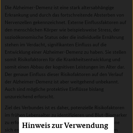
Die Alzheimer-Demenz ist eine stark altersabhängige
Erkrankung und durch das fortschreitende Absterben von
Nervenzellen gekennzeichnet. Externe Einflussfaktoren auf
den menschlichen Körper wie beispielsweise Stress, der
sozioökonomische Status oder die individuelle Ernährung
stehen im Verdacht, signifikanten Einfluss auf die
Entwicklung einer Alzheimer-Demenz zu haben. Sie stellen
somit Risikofaktoren für die Krankheitsentwicklung und
somit einen Abbau der kognitiven Leistungen im Alter dar.
Der genaue Einfluss dieser Risikofaktoren auf den Verlauf
der Alzheimer-Demenz ist aber weitgehend unbekannt.
Auch sind mögliche protektive Einflüsse bislang
unzureichend erforscht.
Ziel des Verbundes ist es daher, potenzielle Risikofaktoren
im frühen Lebensalter zu identifizieren und Blut-Biomarker
zu erforschen, die den kognitiven Verfall und somit eine
Hinweis zur Verwendung
sich entwickelnde Alzheimer-Demenz vorhersagen. Im