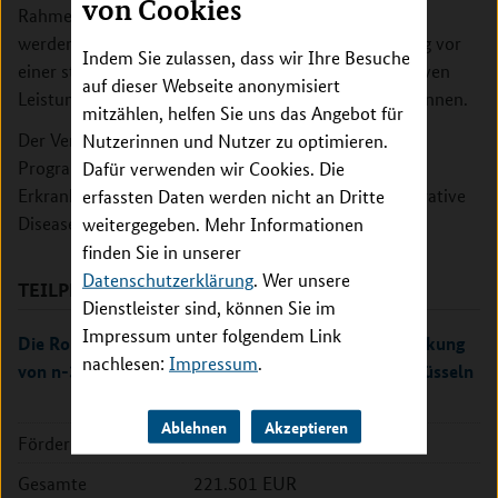
von Cookies
Rahmen des deutschen Teilprojektes soll untersucht
werden, ob Omega-3-Fettsäuren eine Schutzwirkung vor
Indem Sie zulassen, dass wir Ihre Besuche
einer stressinduzierten Verschlechterung der kognitiven
auf dieser Webseite anonymisiert
Leistungen in Alzheimer-Mausmodellen bewirken können.
mitzählen, helfen Sie uns das Angebot für
Der Verbund SOLID ist Teil des transnationalen EU-
Nutzerinnen und Nutzer zu optimieren.
Programms zur Erforschung neurodegenerativer
Dafür verwenden wir Cookies. Die
Erkrankungen (EU Joint Programme – Neurodegenerative
erfassten Daten werden nicht an Dritte
Disease Research, JPND).
weitergegeben. Mehr Informationen
finden Sie in unserer
Datenschutzerklärung
. Wer unsere
TEILPROJEKTE
Dienstleister sind, können Sie im
Impressum unter folgendem Link
Die Rolle von Mikroglia in der neuroprotektiven Wirkung
nachlesen:
Impressum
.
von n-3 mehrfach ungesättigten Fettsäuren entschlüsseln
Ablehnen
Akzeptieren
Förderkennzeichen:
01ED2207
Gesamte
221.501 EUR