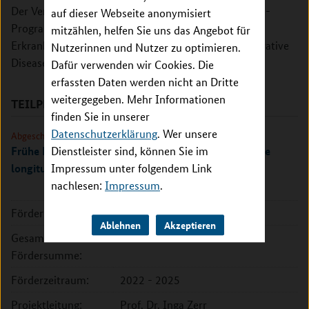
Der Verbund ProFFIle ist Teil des transnationalen EU-
auf dieser Webseite anonymisiert
Programms zur Erforschung neurodegenerativer
mitzählen, helfen Sie uns das Angebot für
Erkrankungen (EU Joint Programme – Neurodegenerative
Nutzerinnen und Nutzer zu optimieren.
Disease Research, JPND).
Dafür verwenden wir Cookies. Die
erfassten Daten werden nicht an Dritte
weitergegeben. Mehr Informationen
TEILPROJEKTE
finden Sie in unserer
Datenschutzerklärung
. Wer unsere
Abgeschlossen
Frühe Biomarker bei letaler familiärer Insomnie: eine
Dienstleister sind, können Sie im
longitudinale Untersuchung
Impressum unter folgendem Link
nachlesen:
Impressum
.
Förderkennzeichen:
01ED2205
Ablehnen
Akzeptieren
Gesamte
249.728 EUR
Fördersumme:
Förderzeitraum:
2022 - 2025
Projektleitung:
Prof. Dr. Inga Zerr