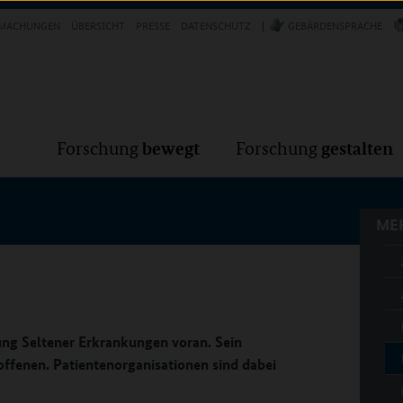
Forschung
Forschung
bewegt
g
MACHUNGEN
ÜBERSICHT
PRESSE
DATENSCHUTZ
GEBÄRDENSPRACHE
MEH
bewegt
gestalten
Forschung
Forschung
MEH
hung Seltener Erkrankungen voran. Sein
roffenen. Patientenorganisationen sind dabei