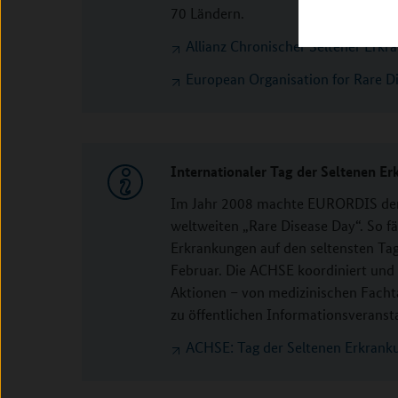
70 Ländern.
Allianz Chronischer Seltener Erkr
European Organisation for Rare 
Internationaler Tag der Seltenen E
Im Jahr 2008 machte EURORDIS den 
weltweiten „Rare Disease Day“. So fä
Erkrankungen auf den seltensten Tag,
Februar. Die ACHSE koordiniert und 
Aktionen – von medizinischen Facht
zu öffentlichen Informationsveranst
ACHSE: Tag der Seltenen Erkrank