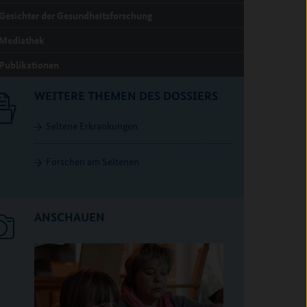
Gesichter der Gesundheitsforschung
Mediathek
Publikationen
WEITERE THEMEN DES DOSSIERS
Seltene Erkrankungen
Forschen am Seltenen
ANSCHAUEN