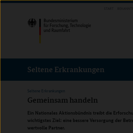
Direkt
Direkt
Direkt
START
BEKANNT
zum
zum
zur
INFOTHEK
Inhalt
Hauptmenu
Suche
(Eingabetaste)
(Eingabetaste)
(Eingabetaste)
Seltene Erkrankungen
Seltene Erkrankungen
Gemeinsam handeln
Ein Nationales Aktionsbündnis treibt die Erforsc
wichtigstes Ziel: eine bessere Versorgung der Bet
wertvolle Partner.