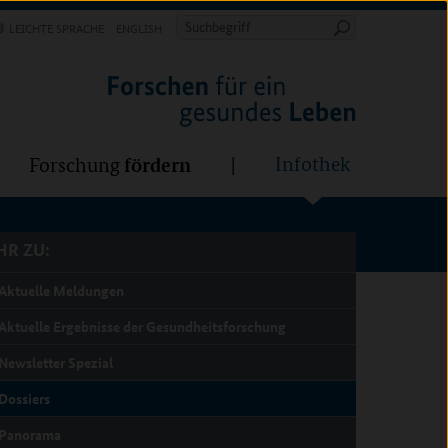
Forschung
Infothek
estalten
fördern
Suchbegriff
LEICHTE SPRACHE
ENGLISH
Suche
starten
R ZU:
fördern
Infothek
Forschung
R ZU:
Aktuelle Meldungen
Aktuelle Ergebnisse der Gesundheitsforschung
Newsletter Spezial
Dossiers
Panorama