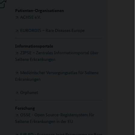
Patienten-Organisationen
ACHSE e.V.
EURORDIS – Rare Diseases Europe
Informationsportale
ZIPSE – Zentrales Informationsportal über
Seltene Erkrankungen
Medizinischer Versorgungsatlas für Seltene
Erkrankungen
Orphanet
Forschung
OSSE - Open Source-Registersystem für
Seltene Erkrankungen in der EU
EJP RD - European Joint Programme on Rare