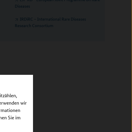
Diseases
IRDiRC – International Rare Diseases
Research Consortium
itzählen,
verwenden wir
ormationen
nnen Sie im