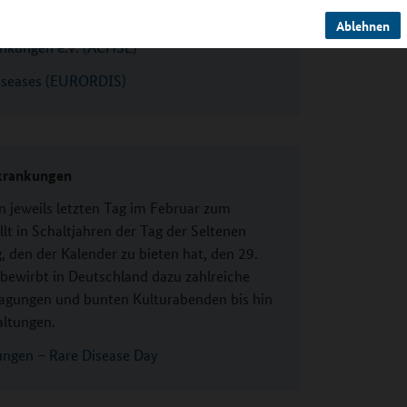
Ablehnen
ankungen e.V. (ACHSE)
Diseases (EURORDIS)
rkrankungen
jeweils letzten Tag im Februar zum
llt in Schaltjahren der Tag der Seltenen
 den der Kalender zu bieten hat, den 29.
bewirbt in Deutschland dazu zahlreiche
agungen und bunten Kulturabenden bis hin
altungen.
ungen – Rare Disease Day