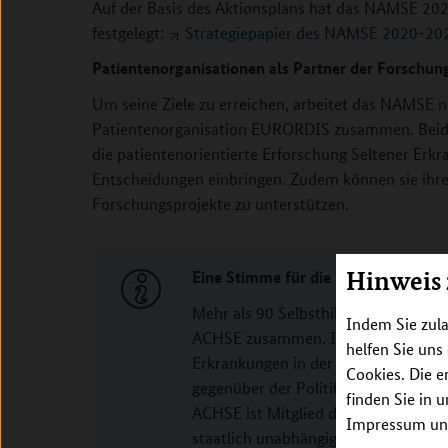
Auf der Basis des Aktionsplans hat das NAMSE 2020
festgelegt:
Strategiepapier des NAMSE 2020-20
Patientenorganisationen als Partner der Forschun
Um seine Ziele zu erreichen, arbeitet das NAMSE 
Patientenorganisation EURORDIS zusammen. Beide 
die patientenorientierte Erforschung Seltener Erkr
Entscheidungen einbringen. Zudem können sie ihre
Forschungsprojekte zu unterstützen.
Hinweis
Eine Stimme für die Seltenen: AC
Mehr als 90 Selbsthilfeorganisation
Indem Sie zula
ACHSE zusammen. Ihre Mission: Sie
helfen Sie uns
Erkrankungen in der Öffentlichkeit 
Cookies. Die e
gegenüber der Politik, der Wirtscha
finden Sie in 
ACHSE ist Mitglied der europäische
Impressum unt
staatlich unabhängige Allianz vertri