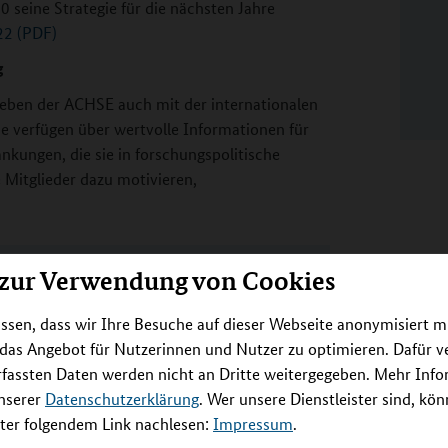
 seine Strategie für die nächsten Jahre
22 (PDF)
g
neben der ACHSE auch mit der internationalen
verfügen über wertvolle Informationen für
ankungen, die sie in forschungspolitische
 Mitglieder dazu motivieren,
 zur Verwendung von Cookies
HSE und EURORDIS
en schlossen sich in Deutschland 2004 zur
ssen, dass wir Ihre Besuche auf dieser Webseite anonymisiert m
 wollen Menschen mit Seltenen
 das Angebot für Nutzerinnen und Nutzer zu optimieren. Dafür 
Gehör verschaffen und deren Interessen
rfassten Daten werden nicht an Dritte weitergegeben. Mehr Inf
ft und dem Gesundheitswesen vertreten.
unserer
Datenschutzerklärung
. Wer unsere Dienstleister sind, kö
n Patientenorganisation EURORDIS. Diese
er folgendem Link nachlesen:
Impressum
.
tt mehr als 1.000 Organisationen aus über