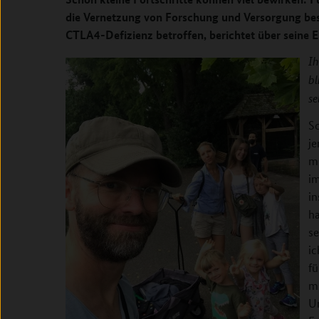
die Vernetzung von Forschung und Versorgung bes
CTLA4-Defizienz betroffen, berichtet über seine 
Ih
bl
se
Sc
j
mi
i
i
ha
se
ic
fü
m
U