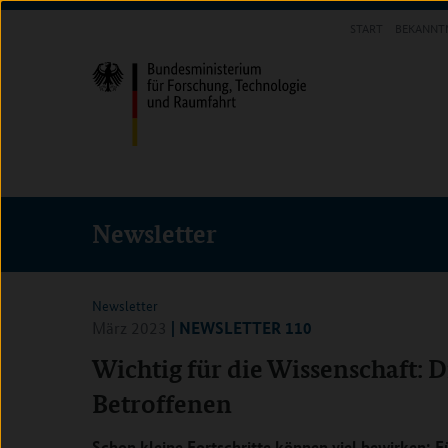
Direkt
Direkt
Direkt
START
BEKANNT
zum
zum
zur
INFOTHEK
Inhalt
Hauptmenu
Suche
(Eingabetaste)
(Eingabetaste)
(Eingabetaste)
Newsletter
Newsletter
| NEWSLETTER 110
März 2023
Wichtig für die Wissenschaft: 
Betroffenen
Schon kleine Fortschritte können viel bewirken: 