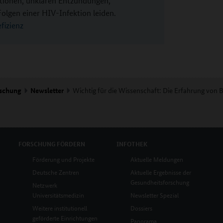
tionen, unklaren Entzündungen,
gen einer HIV-Infektion leiden.
fizienz
rschung
Newsletter
Wichtig für die Wissenschaft: Die Erfahrung von 
FORSCHUNG
FÖRDERN
INFOTHEK
Förderung und Projekte
Aktuelle Meldungen
Deutsche Zentren
Aktuelle Ergebnisse der
Gesundheitsforschung
Netzwerk
Universitätsmedizin
Newsletter Spezial
Weitere institutionell
Dossiers
geförderte Einrichtungen
Panorama