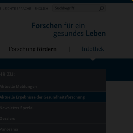
Forschung
Infothek
estalten
fördern
Suchbegriff
LEICHTE SPRACHE
ENGLISH
Suche
starten
R ZU:
fördern
Infothek
Forschung
R ZU:
Aktuelle Meldungen
Aktuelle Ergebnisse der Gesundheitsforschung
Newsletter Spezial
Dossiers
Panorama