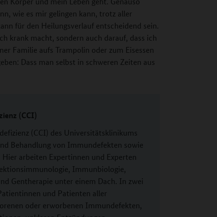
en Körper und mein Leben geht. Genauso
nn, wie es mir gelingen kann, trotz aller
ann für den Heilungsverlauf entscheidend sein.
ch krank macht, sondern auch darauf, dass ich
er Familie aufs Trampolin oder zum Eisessen
geben: Dass man selbst in schweren Zeiten aus
ienz (CCI)
fizienz (CCI) des Universitätsklinikums
 und Behandlung von Immundefekten sowie
Hier arbeiten Expertinnen und Experten
fektionsimmunologie, Immunbiologie,
und Gentherapie unter einem Dach. In zwei
atientinnen und Patienten aller
eborenen oder erworbenen Immundefekten,