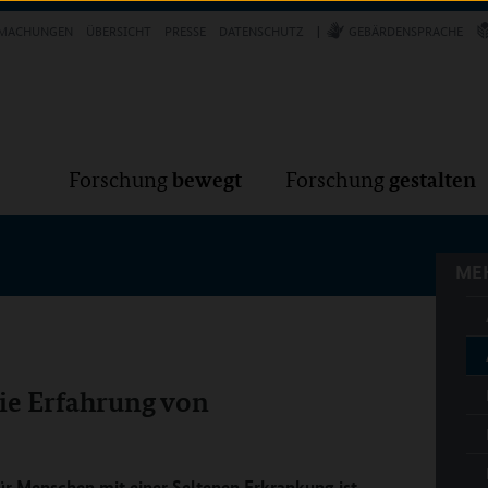
Forschung
Forschung
bewegt
g
MACHUNGEN
ÜBERSICHT
PRESSE
DATENSCHUTZ
GEBÄRDENSPRACHE
MEH
bewegt
gestalten
Forschung
Forschung
MEH
Die Erfahrung von
Für Menschen mit einer Seltenen Erkrankung ist