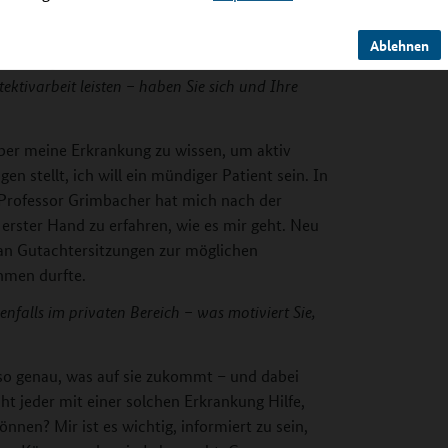
toimmunerkrankungen zu verbessern.
Ablehnen
u wichtigen Partnern der Wissenschaft, denn
tivarbeit leisten – haben Sie sich und Ihre
 über meine Erkrankung zu wissen, um aktiv
 stellt, ich will ein mündiger Patient sein. In
 Professor Grimbacher hat mich nach der
erster Hand zu erfahren, wie es mir geht. Neu
h an Gutachtersitzungen zur möglichen
hmen durfte.
nfalls im privaten Bereich – was motiviert Sie,
 so genau, was auf sie zukommt – und dabei
ht jeder mit einer solchen Erkrankung Hilfe,
nnen? Mir ist es wichtig, informiert zu sein,