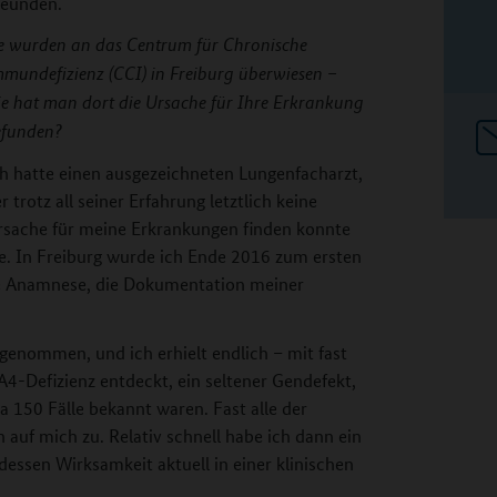
reunden.
e wurden an das Centrum für Chronische
mundefizienz (CCI) in Freiburg überwiesen –
e hat man dort die Ursache für Ihre Erkrankung
efunden?
h hatte einen ausgezeichneten Lungenfacharzt,
r trotz all seiner Erfahrung letztlich keine
rsache für meine Erkrankungen finden konnte
te. In Freiburg wurde ich Ende 2016 zum ersten
che Anamnese, die Dokumentation meiner
genommen, und ich erhielt endlich – mit fast
A4-Defizienz entdeckt, ein seltener Gendefekt,
 150 Fälle bekannt waren. Fast alle der
uf mich zu. Relativ schnell habe ich dann ein
sen Wirksamkeit aktuell in einer klinischen