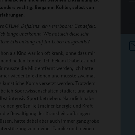
onders wichtig. Benjamin Köhler, selbst von
Erfahrungen.
re CTLA4-Defizienz, ein vererbbarer Gendefekt,
ieb lange unerkannt. Wie hat sich diese sehr
ltene Erkrankung auf Ihr Leben ausgewirkt?
hon als Kind war ich oft krank, ohne dass mir
emand helfen konnte. Ich bekam Diabetes und
r musste die Milz entfernt werden, ich hatte
mmer wieder Infektionen und musste zweimal
ns künstliche Koma versetzt werden. Trotzdem
be ich Sportwissenschaften studiert und auch
lbst intensiv Sport betrieben. Natürlich habe
h einen großen Teil meiner Energie und Kraft
r die Bewältigung der Krankheit aufbringen
üssen, hatte dabei aber auch immer ganz große
nterstützung von meiner Familie und meinen