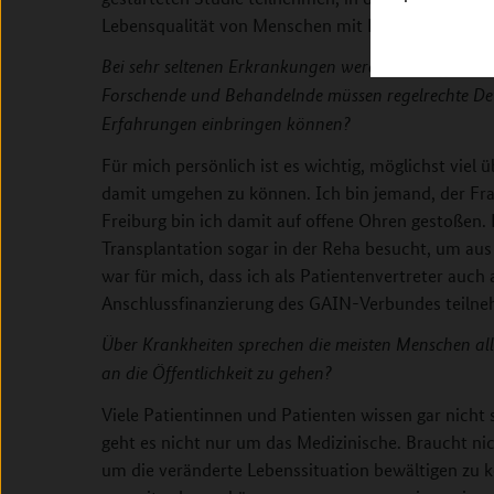
Lebensqualität von Menschen mit Multi-Organ-Au
Bei sehr seltenen Erkrankungen werden Betroffene z
Forschende und Behandelnde müssen regelrechte Detek
Erfahrungen einbringen können?
Für mich persönlich ist es wichtig, möglichst viel
damit umgehen zu können. Ich bin jemand, der Fragen
Freiburg bin ich damit auf offene Ohren gestoßen.
Transplantation sogar in der Reha besucht, um aus 
war für mich, dass ich als Patientenvertreter auc
Anschlussfinanzierung des GAIN-Verbundes teilne
Über Krankheiten sprechen die meisten Menschen alle
an die Öffentlichkeit zu gehen?
Viele Patientinnen und Patienten wissen gar nicht
geht es nicht nur um das Medizinische. Braucht nic
um die veränderte Lebenssituation bewältigen zu kö