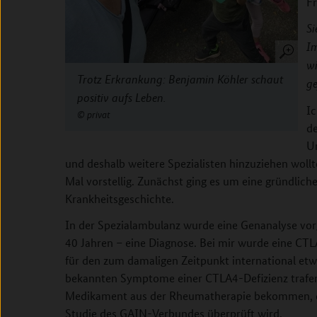
F
Si
Im
wi
Trotz Erkrankung: Benjamin Köhler schaut
g
positiv aufs Leben.
Ic
privat
de
U
und deshalb weitere Spezialisten hinzuziehen woll
Mal vorstellig. Zunächst ging es um eine gründli
Krankheitsgeschichte.
In der Spezialambulanz wurde eine Genanalyse vor
40 Jahren – eine Diagnose. Bei mir wurde eine CTL
für den zum damaligen Zeitpunkt international etwa
bekannten Symptome einer CTLA4-Defizienz trafen a
Medikament aus der Rheumatherapie bekommen, des
Studie des GAIN-Verbundes überprüft wird.