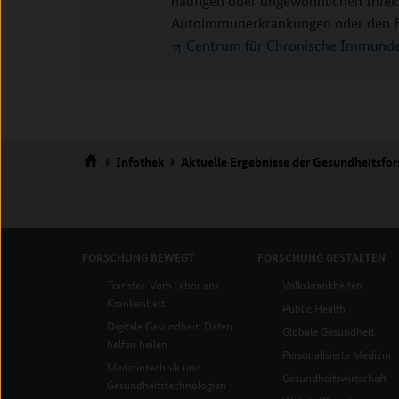
häufigen oder ungewöhnlichen Infek
Autoimmunerkrankungen oder den Fol
Centrum für Chronische Immunde
Infothek
Aktuelle Ergebnisse der Gesundheitsfo
Startseite
FORSCHUNG
BEWEGT
FORSCHUNG
GESTALTEN
Transfer: Vom Labor ans
Volkskrankheiten
Krankenbett
Public Health
Digitale Gesundheit: Daten
Globale Gesundheit
helfen heilen
Personalisierte Medizin
Medizintechnik und
Gesundheitswirtschaft
Gesundheitstechnologien