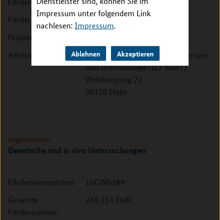
Dienstleister sind, können Sie im
Fördersumme:
Impressum unter folgendem Link
Förderzeitraum:
2020 - 2022
nachlesen:
Impressum
.
Projektleitung:
Dr. Daniel Ramsbeck
Ablehnen
Akzeptieren
Adresse:
Fraunhofer-Institut für Zelltherapie
und Immunologie (IZI-MWT)
Weinbergweg 22
06120 Halle
Abgeschlossen
Genetische und in vivo Untersuchungen
Förderkennzeichen:
16GW0289
Gesamte
266.314 EUR
Fördersumme: