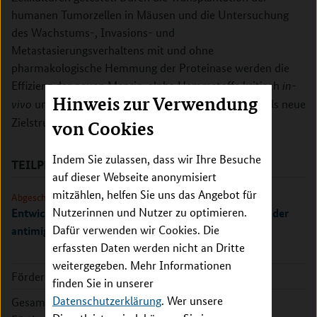
humanen Tumorzellen in Mäusen und die Untersuchung
des Wachstums-, Invasions- und
Metastasierungsverhaltens mit und ohne
pharmakologische Hemmung der Proteinase werden die
Effizienz der neuen Meprin-alpha Hemmstoffe kritisch
in-
Hinweis zur Verwendung
untersucht und die Eignung von Meprin-alpha als neue
vivo
Zielstruktur in der Tumortherapie validiert.
von Cookies
Indem Sie zulassen, dass wir Ihre Besuche
TEILPROJEKTE
auf dieser Webseite anonymisiert
mitzählen, helfen Sie uns das Angebot für
Abgeschlossen
Nutzerinnen und Nutzer zu optimieren.
Entwicklung von Meprininhibitoren und Validierung der
Dafür verwenden wir Cookies. Die
antimigratorischen Aktivität in vitro
erfassten Daten werden nicht an Dritte
weitergegeben. Mehr Informationen
Förderkennzeichen:
16GW0288K
finden Sie in unserer
Datenschutzerklärung
. Wer unsere
Gesamte
714.366 EUR