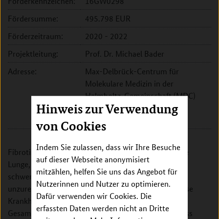
Förderkennzeichen:
16GW0298
Fördersumme:
495.798 EUR
Förderzeitraum:
2020 - 2022
Projektleitung:
Prof. Dr. Michael Bader
Adresse:
Max-Delbrück-Centrum für
Molekulare Medizin in der
Helmholtz-Gemeinschaft (MDC)
Hinweis zur Verwendung
Robert-Rössle-Str. 10
13092 Berlin
von Cookies
Indem Sie zulassen, dass wir Ihre Besuche
Fibrotische Erkrankungen verschiedener Gewebe wie
auf dieser Webseite anonymisiert
Lunge, Leber, Niere, Herz und Haut sind ein
mitzählen, helfen Sie uns das Angebot für
schwerwiegendes Gesundheitsproblem mit nur
Nutzerinnen und Nutzer zu optimieren.
unzureichenden therapeutischen Möglichkeiten. Diese
Dafür verwenden wir Cookies. Die
Krankheiten tragen in hohem Ausmaß zu der
erfassten Daten werden nicht an Dritte
Gesamtmortalität weltweit bei. Es wurde gezeigt, dass