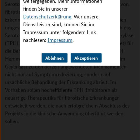
weitergegeben. Mehr Informationen
Serotonin und seine Rezeptoren an der Pathogenese von
finden Sie in unserer
fibrotischen Erkrankungen beteiligt sind, aber diese
Datenschutzerklärung
. Wer unsere
Erkenntnisse wurden noch nicht in neuartige Therapien
Dienstleister sind, können Sie im
umgesetzt. In diesem Projekt soll getestet werden, ob das
Impressum unter folgendem Link
Serotonin-synthetisierende Enzym Tryptophanhydroxylase
nachlesen:
Impressum
.
(TPH) 1 eine valide therapeutische Zielstruktur (Target) für
die Behandlung von Fibroseerkrankungen ist. Die TPH-
Ablehnen
Akzeptieren
Hemmung ist ein neuartiges klinisches Konzept, das im
Gegensatz zu den derzeit angewendeten Medikamenten
nicht nur auf Symptomreduzierung, sondern auf
ursächliche Behandlung der Erkrankung abzielt. Im
Vorhaben sollen hocheffiziente TPH-Inhibitoren als
neuartige Therapeutika für fibrotische Erkrankungen
entwickelt werden, die nach erfolgreichem Abschluss des
Projekts in die klinische Anwendung überführt werden
sollen.