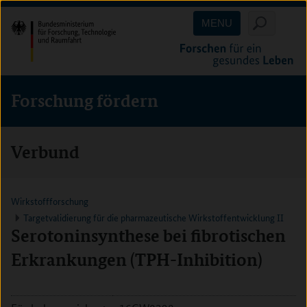
Direkt
Direkt
Direkt
MENU
zum
zum
zur
Inhalt
Hauptmenu
Suche
(Eingabetaste)
(Eingabetaste)
(Eingabetaste)
Forschung fördern
Verbund
Wirkstoffforschung
Targetvalidierung für die pharmazeutische Wirkstoffentwicklung II
Serotoninsynthese bei fibrotischen
Erkrankungen (TPH-Inhibition)