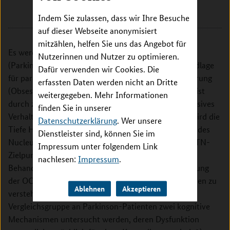
Moorenstr. 5
Indem Sie zulassen, dass wir Ihre Besuche
40225 Düsseldorf
auf dieser Webseite anonymisiert
mitzählen, helfen Sie uns das Angebot für
Es werden Untersuchungen an Parkinson-Patienten
Nutzerinnen und Nutzer zu optimieren.
(Parkinson´s Disease, PD) durchgeführt, die als Grundlage
Dafür verwenden wir Cookies. Die
für parallele Messungen an Patienten mit Zwangsstörung
erfassten Daten werden nicht an Dritte
(Obsessive Compulsive Disorder, OCD) dienen. OCD ist
weitergegeben. Mehr Informationen
durch zwanghafte (obsessive) Gedanken und kompulsives
finden Sie in unserer
Verhalten gekennzeichnet (z. B. Kontrollzwang). Es wird die
Datenschutzerklärung
. Wer unsere
Tiefe Hirnstimulation (Deep Brain Stimulation, DBS) des
Dienstleister sind, können Sie im
Nucleus subthalamicus (STN) untersucht. Für den STN-
Impressum unter folgendem Link
Zielpunkt gibt es langjährige Erfahrungen in der
nachlesen:
Impressum
.
Behandlung von PD sowie neue Evidenz zur Behandlung
der OCD. Um die Rolle des STN bei Zwangssymptomen zu
Ablehnen
Akzeptieren
verstehen, sollen zunächst an einer Nicht-OCD
Vergleichsgruppe an Parkinson-Patienten zwei kognitive
Mechanismen untersucht werden, deren Dysfunktion