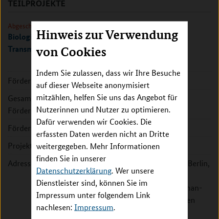
TEILPROJEKTE
Abgeschlossen
Hinweis zur Verwendung
Biologische Mechanismen der transgenerationalen
Transmission früher traumatischer Stresserfahrung
von Cookies
Indem Sie zulassen, dass wir Ihre Besuche
Förderkennzeichen:
01EW1407A
auf dieser Webseite anonymisiert
mitzählen, helfen Sie uns das Angebot für
Gesamte
221.005 EUR
Nutzerinnen und Nutzer zu optimieren.
Fördersumme:
Dafür verwenden wir Cookies. Die
Förderzeitraum:
2014 - 2017
erfassten Daten werden nicht an Dritte
Projektleitung:
Prof. Claudia Buß
weitergegeben. Mehr Informationen
finden Sie in unserer
Adresse:
Charité - Universitätsmedizin Berlin,
Datenschutzerklärung
. Wer unsere
Institut für Medizinische
Dienstleister sind, können Sie im
Psychologie, Zentrum für Human-
Impressum unter folgendem Link
und Gesundheitswissenschaften
nachlesen:
Impressum
.
Luisenstr. 57