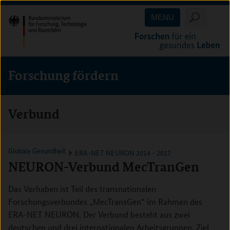
Direkt
Direkt
Direkt
MENU
zum
zum
zur
Inhalt
Hauptmenu
Suche
(Eingabetaste)
(Eingabetaste)
(Eingabetaste)
Forschung fördern
Verbund
Globale Gesundheit
ERA-NET NEURON 2014 - 2017
NEURON-Verbund MecTranGen
Das Vorhaben ist Teil des transnationalen
Forschungsverbundes „MecTransGen“ im Rahmen des
ERA-NET NEURON. Der Verbund besteht aus zwei
deutschen und drei internationalen Arbeitsgruppen. Ziel