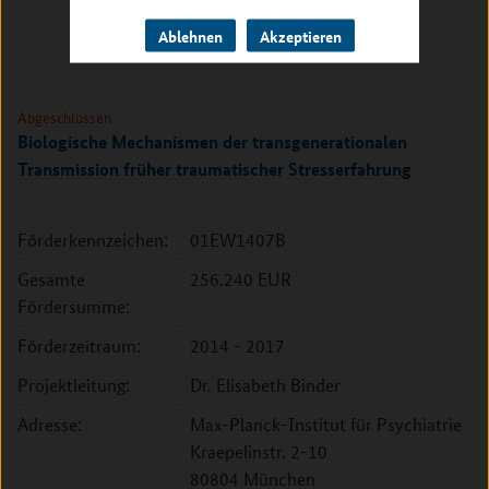
10117 Berlin
Ablehnen
Akzeptieren
Abgeschlossen
Biologische Mechanismen der transgenerationalen
Transmission früher traumatischer Stresserfahrung
Förderkennzeichen:
01EW1407B
Gesamte
256.240 EUR
Fördersumme:
Förderzeitraum:
2014 - 2017
Projektleitung:
Dr. Elisabeth Binder
Adresse:
Max-Planck-Institut für Psychiatrie
Kraepelinstr. 2-10
80804 München